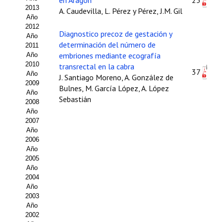
en Aragón
23
2013
A. Caudevilla, L. Pérez y Pérez, J.M. Gil
Propuesta Volumen Especial
Año
2012
Diagnostico precoz de gestación y
Sello Calidad FECYT
Año
determinación del número de
2011
Premio Prensa Agraria
embriones mediante ecografía
Año
2010
transrectal en la cabra
37
Año
Buscador de Artículos
J. Santiago Moreno, A. González de
2009
Bulnes, M. García López, A. López
Año
JORNADAS AIDA
Sebastián
2008
Año
Presentación Jornadas
2007
Año
2006
Comunicaciones
Año
2005
Jornadas PAM 2026
Año
2004
Premio Jóvenes Investigadores
Año
2003
Buscador de Comunicaciones
Año
2002