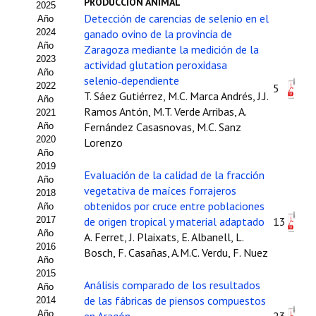
PRODUCCIÓN ANIMAL
2025
Estatutos
Detección de carencias de selenio en el
Año
2024
ganado ovino de la provincia de
Hacerse socio
Año
Zaragoza mediante la medición de la
2023
actividad glutation peroxidasa
Noticias
Año
selenio‑dependiente
2022
5
T. Sáez Gutiérrez, M.C. Marca Andrés, J.J.
Galería de Fotos
Año
Ramos Antón, M.T. Verde Arribas, A.
2021
Web AIDA 2.0
Fernández Casasnovas, M.C. Sanz
Año
2020
Lorenzo
Año
REVISTA ITEA
2019
Evaluación de la calidad de la fracción
Año
vegetativa de maíces forrajeros
Presentación ITEA
2018
obtenidos por cruce entre poblaciones
Año
Equipo Editorial
2017
de origen tropical y material adaptado
13
Año
A. Ferret, J. Plaixats, E. Albanell, L.
2016
Leer revista ITEA
Bosch, F. Casañas, A.M.C. Verdu, F. Nuez
Año
2015
Directrices para autores/as
Análisis comparado de los resultados
Año
de las fábricas de piensos compuestos
2014
Políticas Editoriales
Año