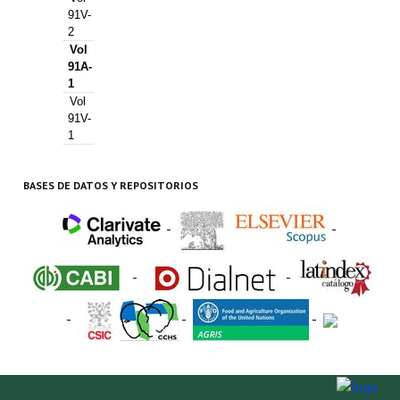
91V-
2
Vol
91A-
1
Vol
91V-
1
BASES DE DATOS Y REPOSITORIOS
-
-
-
-
-
-
-