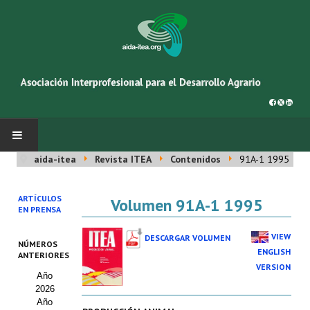
aida-itea
Revista ITEA
Contenidos
91A-1 1995
INICIO
ARTÍCULOS
Volumen 91A-1 1995
SOBRE NOSOTROS
EN PRENSA
Asociación AIDA
VIEW
DESCARGAR VOLUMEN
NÚMEROS
ENGLISH
ANTERIORES
Cincuentenario AIDA
VERSION
Año
2026
Organigrama
Año