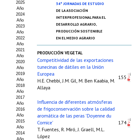
2025
34ª JORNADAS DE ESTUDIO
Estatutos
Año
DE LA ASOCIACIÓN
2024
Hacerse socio
INTERPROFESIONAL PARA EL
Año
DESARROLLO AGRARIO,
2023
Noticias
PRODUCCIÓN SOSTENIBLE
Año
2022
EN EL MEDIO AGRARIO
Galería de Fotos
Año
2021
PRODUCCIÓN VEGETAL
Web AIDA 2.0
Año
Competitividad de las exportaciones
2020
tunecinas de dátiles en la Unión
Año
REVISTA ITEA
Europea
2019
155
Año
H.E. Chebbi, J.M. Gil, M. Ben Kaabia, M.
Presentación ITEA
2018
Allaya
Año
Equipo Editorial
2017
Influencia de diferentes atmósferas
Año
de frigoconservación sobre la calidad
2016
Leer revista ITEA
aromática de las peras 'Doyenne du
Año
2015
Comice'
174
Directrices para autores/as
Año
T. Fuentes, R. Miró, J. Graell, M.L.
2014
Políticas Editoriales
López
Año