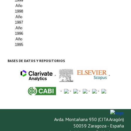
1999
Año
1998
Año
1997
Año
1996
Año
1995
BASES DE DATOS Y REPOSITORIOS
-
-
-
-
-
-
-
Avda. Montañana 930 (CITA Aragón)
50059 Zaragoza - España