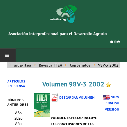
aida-itea
Revista ITEA
Contenidos
98V-3 2002
INICIO
ARTÍCULOS
Volumen 98V-3 2002
SOBRE NOSOTROS
EN PRENSA
Asociación AIDA
VIEW
DESCARGAR VOLUMEN
NÚMEROS
ENGLISH
ANTERIORES
Cincuentenario AIDA
VERSION
Año
VOLUMEN ESPECIAL: INCLUYE
2026
Organigrama
Año
LAS CONCLUSIONES DE LAS