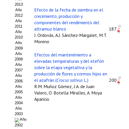
2013
Propuesta Volumen Especial
Efecto de la fecha de siembra en el
Año
2012
crecimiento, producción y
Sello Calidad FECYT
Año
componentes del rendimiento del
2011
altramuz blanco
187
Premio Prensa Agraria
Año
J. Ordovás, A.J. Sánchez-Margalet, M.T.
2010
Moreno
Año
Buscador de Artículos
2009
Año
Efectos del mantenimiento a
JORNADAS AIDA
2008
elevadas temperaturas y del etefón
Año
sobre la etapa vegetativa y la
Presentación Jornadas
2007
producción de flores y cormos hijos en
Año
el azafrán (
Crocus sativus
L.)
200
2006
Comunicaciones
R.M. Muñoz Gómez, J.A. de Juan
Año
2005
Valero, O. Botella Miralles, A. Moya
Jornadas PAM 2026
Año
Aparicio
2004
Premio Jóvenes Investigadores
Año
2003
Buscador de Comunicaciones
Año
2002