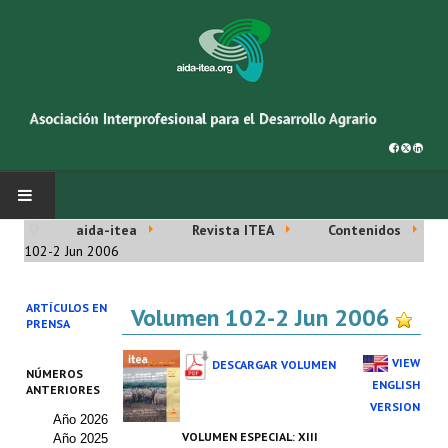
aida-itea
Revista ITEA
Contenidos
INICIO
102-2 Jun 2006
SOBRE NOSOTROS
ARTÍCULOS EN
Volumen 102-2 Jun 2006
PRENSA
Asociación AIDA
VIEW
DESCARGAR VOLUMEN
NÚMEROS
Cincuentenario AIDA
ENGLISH
ANTERIORES
VERSION
Año 2026
Organigrama
VOLUMEN ESPECIAL:
XIII
Año 2025