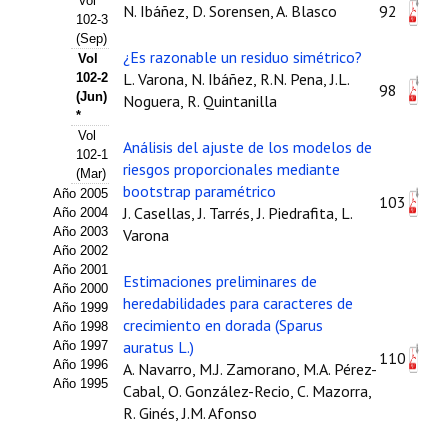
Vol
N. Ibáñez, D. Sorensen, A. Blasco
92
102-3
Propuesta Volumen Especial
(Sep)
¿Es razonable un residuo simétrico?
Vol
Sello Calidad FECYT
L. Varona, N. Ibáñez, R.N. Pena, J.L.
102-2
98
(Jun)
Noguera, R. Quintanilla
Premio Prensa Agraria
*
Vol
Análisis del ajuste de los modelos de
Buscador de Artículos
102-1
riesgos proporcionales mediante
(Mar)
bootstrap paramétrico
Año 2005
JORNADAS AIDA
103
J. Casellas, J. Tarrés, J. Piedrafita, L.
Año 2004
Año 2003
Varona
Presentación Jornadas
Año 2002
Año 2001
Estimaciones preliminares de
Comunicaciones
Año 2000
heredabilidades para caracteres de
Año 1999
crecimiento en dorada (Sparus
Jornadas PAM 2026
Año 1998
auratus L.)
Año 1997
110
Año 1996
Premio Jóvenes Investigadores
A. Navarro, M.J. Zamorano, M.A. Pérez-
Año 1995
Cabal, O. González-Recio, C. Mazorra,
Buscador de Comunicaciones
R. Ginés, J.M. Afonso