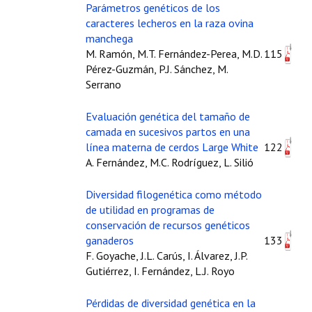
Buscador de Comunicaciones
Parámetros genéticos de los
caracteres lecheros en la raza ovina
CONTACTO
manchega
M. Ramón, M.T. Fernández-Perea, M.D.
115
BUSCADOR
Pérez-Guzmán, P.J. Sánchez, M.
Serrano
Evaluación genética del tamaño de
camada en sucesivos partos en una
línea materna de cerdos Large White
122
A. Fernández, M.C. Rodríguez, L. Silió
Diversidad filogenética como método
de utilidad en programas de
conservación de recursos genéticos
ganaderos
133
F. Goyache, J.L. Carús, I. Álvarez, J.P.
Gutiérrez, I. Fernández, L.J. Royo
Pérdidas de diversidad genética en la