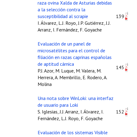
raza ovina Xalda de Asturias debidas
a la selección contra la
susceptibilidad al scrapie
139
I. Álvarez, L.J. Royo, J.P. Gutiérrez, J.J.
Arranz, I. Fernández, F. Goyache
Evaluación de un panel de
microsatélites para el control de
filiación en razas caprinas españolas
de aptitud cárnica
145
P.J. Azor, M. Luque, M. Valera, M.
Herrera, A. Membrillo, E. Rodero, A.
Molina
Una nota sobre WinLoki: una interfaz
de usuario para Loki
S. Iglesias, J.J. Arranz, I. Álvarez, I.
152
Fernández, L.J. Royo, F. Goyache
Evaluación de los sistemas Visible