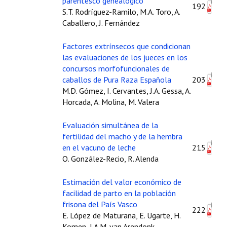
parentesco genealógico
192
S.T. Rodríguez-Ramilo, M.A. Toro, A.
Caballero, J. Fernández
Factores extrínsecos que condicionan
las evaluaciones de los jueces en los
concursos morfofuncionales de
caballos de Pura Raza Española
203
M.D. Gómez, I. Cervantes, J.A. Gessa, A.
Horcada, A. Molina, M. Valera
Evaluación simultánea de la
fertilidad del macho y de la hembra
en el vacuno de leche
215
O. González-Recio, R. Alenda
Estimación del valor económico de
facilidad de parto en la población
frisona del País Vasco
222
E. López de Maturana, E. Ugarte, H.
Komen, J.A.M. van Arendonk