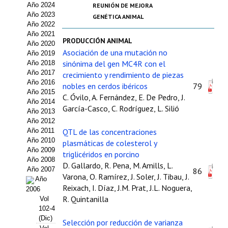
Año 2024
REUNIÓN DE MEJORA
Estatutos
Año 2023
GENÉTICA ANIMAL
Año 2022
Hacerse socio
Año 2021
PRODUCCIÓN ANIMAL
Año 2020
Noticias
Asociación de una mutación no
Año 2019
sinónima del gen MC4R con el
Año 2018
Galería de Fotos
Año 2017
crecimiento y rendimiento de piezas
Año 2016
nobles en cerdos ibéricos
79
Web AIDA 2.0
Año 2015
C. Óvilo, A. Fernández, E. De Pedro, J.
Año 2014
García-Casco, C. Rodríguez, L. Silió
Año 2013
REVISTA ITEA
Año 2012
Año 2011
QTL de las concentraciones
Presentación ITEA
Año 2010
plasmáticas de colesterol y
Año 2009
triglicéridos en porcino
Equipo Editorial
Año 2008
D. Gallardo, R. Pena, M. Amills, L.
Año 2007
86
Varona, O. Ramírez, J. Soler, J. Tibau, J.
Leer revista ITEA
Año
Reixach, I. Díaz, J.M. Prat, J.L. Noguera,
2006
R. Quintanilla
Vol
Directrices para autores/as
102-4
(Dic)
Políticas Editoriales
Selección por reducción de varianza