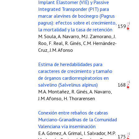
Implant Elastomer (VIE) y Passive
Integrated Transponder (PIT) para
marcar alevines de bocinegro (Pagrus
pagrus): efectos sobre el crecimiento,
159
la mortalidad y la tasa de retención
M. Soula, A. Navarro, M.J. Zamorano, J.
Roo, F. Real, R. Ginés, C.M. Hernández-
Cruz, J.M. Afonso
Estima de heredabilidades para
caracteres de crecimiento y tamaño
de órganos cardiorrespiratorios en
salvelino (Salvelinus alpinus)
168
M.A. Montañez, R. Ginés, A. Navarro,
J.M. Afonso, H. Thorarensen
Conexión entre rebaños de cabras
Murciano-Granadinas de la Comunidad
Valenciana vía inseminación
E.A. Gómez, A. Grimal, I. Salvador, M.P.
175