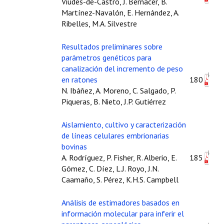
Viudes-de-Castro, J. Bernácer, B.
Martínez-Navalón, E. Hernández, A.
Ribelles, M.A. Silvestre
Resultados preliminares sobre
parámetros genéticos para
canalización del incremento de peso
en ratones
180
N. Ibáñez, A. Moreno, C. Salgado, P.
Piqueras, B. Nieto, J.P. Gutiérrez
Aislamiento, cultivo y caracterización
de líneas celulares embrionarias
bovinas
A. Rodríguez, P. Fisher, R. Alberio, E.
185
Gómez, C. Díez, L.J. Royo, J.N.
Caamaño, S. Pérez, K.H.S. Campbell
Análisis de estimadores basados en
información molecular para inferir el