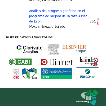
Análisis del progreso genético en el
programa de mejora de la raza Assaf
de León
231
M.A. Jiménez, J.J. Jurado
BASES DE DATOS Y REPOSITORIOS
-
-
-
-
-
-
-