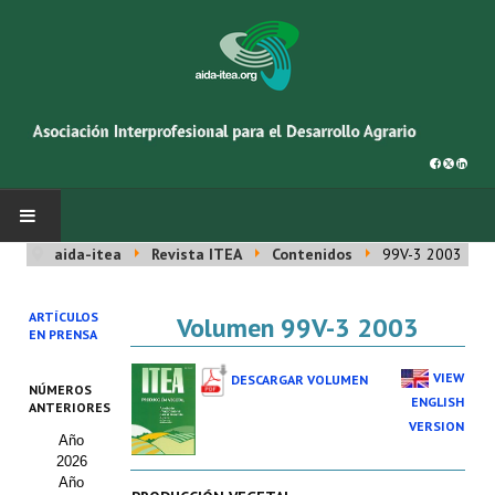
aida-itea
Revista ITEA
Contenidos
99V-3 2003
INICIO
ARTÍCULOS
Volumen 99V-3 2003
SOBRE NOSOTROS
EN PRENSA
Asociación AIDA
VIEW
DESCARGAR VOLUMEN
NÚMEROS
ENGLISH
ANTERIORES
Cincuentenario AIDA
VERSION
Año
2026
Organigrama
Año