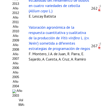
estabilidad del rendimiento de bulbos
2013
en cuatro variedades de cebolla
Propuesta Volumen Especial
262
Año
(
Allium cepa
L.)
2012
E. Lescay Batista
Sello Calidad FECYT
Año
2011
Premio Prensa Agraria
Año
Valoración agronómica de la
2010
respuesta cuantitativa y cualitativa
Año
Buscador de Artículos
de la producción de
Vitis vinifera
L. (cv.
2009
'Airén') sometida a diferentes
Año
267
JORNADAS AIDA
estrategias de programación de riegos
2008
F. Montero, J.A. de Juan, R. Parra, E.
Año
Presentación Jornadas
Sajardo, A. Cuesta, A. Cruz, A. Ramiro
2007
Año
2006
Comunicaciones
Año
2005
Jornadas PAM 2026
Año
2004
Premio Jóvenes Investigadores
Año
2003
Buscador de Comunicaciones
Vol
99A-