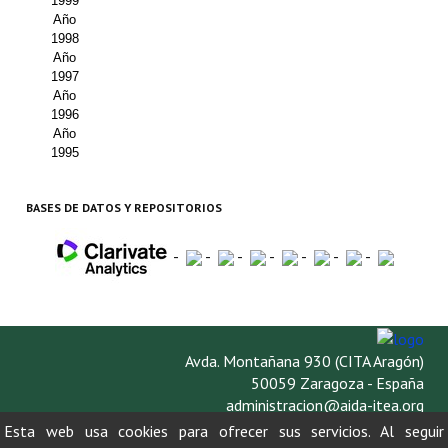
1999
Año
1998
Año
1997
Año
1996
Año
1995
BASES DE DATOS Y REPOSITORIOS
-
-
-
-
-
-
-
Avda. Montañana 930 (CITA Aragón)
50059 Zaragoza - España
administracion@aida-itea.org
976 716 305
Esta web usa cookies para ofrecer sus servicios. Al seguir