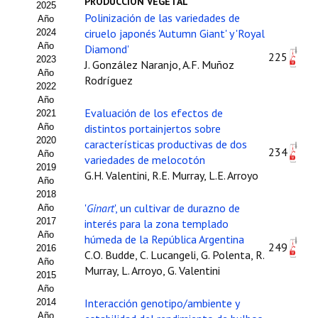
PRODUCCIÓN VEGETAL
2025
Estatutos
Polinización de las variedades de
Año
ciruelo japonés 'Autumn Giant' y 'Royal
2024
Hacerse socio
Año
Diamond'
225
2023
J. González Naranjo, A.F. Muñoz
Noticias
Año
Rodríguez
2022
Galería de Fotos
Año
Evaluación de los efectos de
2021
Web AIDA 2.0
Año
distintos portainjertos sobre
2020
características productivas de dos
234
Año
REVISTA ITEA
variedades de melocotón
2019
G.H. Valentini, R.E. Murray, L.E. Arroyo
Año
Presentación ITEA
2018
'
Ginart
', un cultivar de durazno de
Año
Equipo Editorial
2017
interés para la zona templado
Año
húmeda de la República Argentina
249
2016
Leer revista ITEA
C.O. Budde, C. Lucangeli, G. Polenta, R.
Año
Murray, L. Arroyo, G. Valentini
2015
Directrices para autores/as
Año
Interacción genotipo/ambiente y
2014
Políticas Editoriales
Año