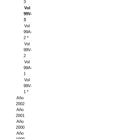
Buscador de Comunicaciones
3
Vol
CONTACTO
99V-
3
Vol
BUSCADOR
99A-
2 *
Vol
99V-
2
Vol
99A-
1
Vol
99V-
1 *
Año
2002
Año
2001
Año
2000
Año