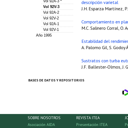
Vol 92A-3 *
descripción varietal
Vol 92V-3
J.H. Esparza Martínez, P
Vol 92A-2
Vol 92V-2
Comportamiento en plan
Vol 92A-1
M.C. Salinero Corral, O. 
Vol 92V-1
Año 1995
Estabilidad del rendimi
A. Palomo Gil, S. Godoy Á
Sustratos con turba eutr
J.F. Ballester‑Olmos, J. G
BASES DE DATOS Y REPOSITORIOS
SOBRE NOSOTROS
REVISTA ITEA
J
Asociación AIDA
Presentación ITEA
P