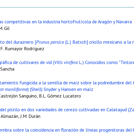
ias competitivas en la industria hortofrutícola de Aragón y Navarra
M. Gil
to del duraznero [
Prunus persica
(L.) Batsch] criollo mexicano a la
.F. Rumayor Rodríguez
áfica de cultivares de vid (
Vitis vinifera
L.) Conocidos como "Tintore
. Sancha
atamiento fungicida a la semilla de maíz sobre la podredumbre del 
um moniliforme
) (Shell) Snyder y Hansen en maíz
 Castrejón Sanguino, B.L. Gómez Lucatero
 del pistilo en dos variedades de cerezo cultivadas en Calatayud (Z
z Almazán, J.M. Durán
embra sobre la coincidencia en floración de líneas progenitoras del