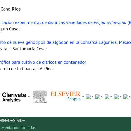
. Cano Ríos
tación experimental de distintas variedades de
Feijoa sellowiana
(B
Aguín Casal
ento de nueve genotipos de algodón en la Comarca Lagunera, Méxic
vila, J. Santamaría Cesar
ófica para cultivo de cítricos en contenedor
arcía de la Cuadra, J.A. Pina
-
-
-
-
-
-
ORNADAS AIDA
resentación Jornadas