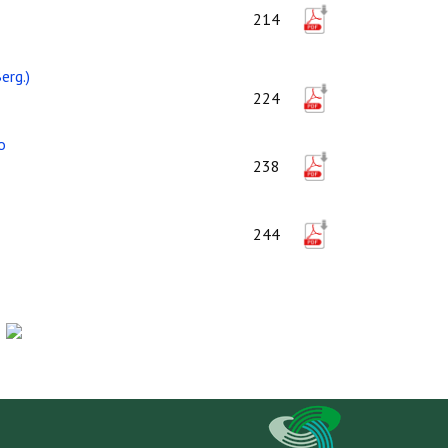
214
erg.)
224
o
238
244
-