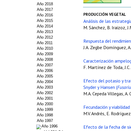
Año 2018
Año 2017
PRODUCCIÓN VEGETAL
Año 2016
Análisis de las estrateg
Año 2015
Año 2014
M. Sánchez, B. Iraizoz, J.
Año 2013
Año 2012
Respuesta del rendimien
Año 2011
J.A. Zegbe Domínguez, A
Año 2010
Año 2009
Año 2008
Caracterización ampelogr
Año 2007
F. Martínez de Toda, J.C
Año 2006
Año 2005
Efecto del potasio y tr
Año 2004
Snyder y Hansen (
Fusari
Año 2003
Año 2002
M.A. Cepeda Villegas, A.
Año 2001
Año 2000
Fecundación y viabilidad
Año 1999
M.V. Andrés, E. Rodrígue
Año 1998
Año 1997
Año 1996
Efecto de la fecha de si