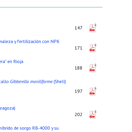
147
 maleza y fertilización con NPK
171
ra" en Rioja
188
tallo
Gibberella moniliforme
(Shell)
197
aragoza)
202
 híbrido de sorgo RB‑4000 y su