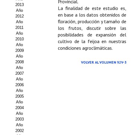
Provincial.
2013
La finalidad de este estudio es,
Propuesta Volumen Especial
Año
en base a los datos obtenidos de
2012
Sello Calidad FECYT
floración, producción y tamaño de
Año
los frutos, discutir sobre las
2011
Premio Prensa Agraria
Año
posibilidades de expansión del
2010
cultivo de la feijoa en nuestras
Año
Buscador de Artículos
condiciones agroclimáticas.
2009
Año
JORNADAS AIDA
2008
VOLVER AL VOLUMEN 92V-3
Año
Presentación Jornadas
2007
Año
2006
Comunicaciones
Año
2005
Jornadas PAM 2026
Año
2004
Premio Jóvenes Investigadores
Año
2003
Buscador de Comunicaciones
Año
2002