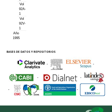
Vol
92A-
1
Vol
92V-
1
Año
1995
BASES DE DATOS Y REPOSITORIOS
-
-
-
-
-
-
-