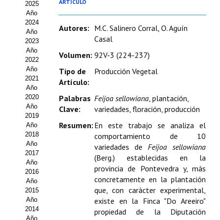
ARTÍCULO
2025
Estatutos
Año
2024
Hacerse socio
Autores:
M.C. Salinero Corral, O. Aguín
Año
Casal
2023
Noticias
Año
Volumen:
92V-3 (224-237)
2022
Galería de Fotos
Año
Tipo de
Producción Vegetal
2021
Artículo:
Web AIDA 2.0
Año
2020
Palabras
Feijoa sellowiana
, plantación,
Año
Clave:
variedades, floración, producción
REVISTA ITEA
2019
Resumen:
En este trabajo se analiza el
Año
Presentación ITEA
2018
comportamiento de 10
Año
variedades de
Feijoa sellowiana
Equipo Editorial
2017
(Berg.) establecidas en la
Año
provincia de Pontevedra y, más
2016
Leer revista ITEA
concretamente en la plantación
Año
que, con carácter experimental,
2015
Directrices para autores/as
Año
existe en la Finca "Do Areeiro"
2014
propiedad de la Diputación
Políticas Editoriales
Año