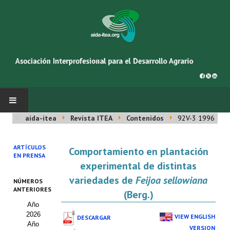
aida-itea
Revista ITEA
Contenidos
92V-3 1996
INICIO
ARTÍCULOS
Comportamiento en plantación
SOBRE NOSOTROS
EN PRENSA
experimental de distintas
Asociación AIDA
variedades de
Feijoa sellowiana
NÚMEROS
ANTERIORES
(Berg.)
Cincuentenario AIDA
Año
2026
Organigrama
VIEW ENGLISH
DESCARGAR
Año
VERSION