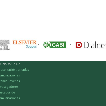
-
-
ORNADAS AIDA
resentación Jornadas
omunicaciones
remio Jóvenes
nvestigadores
uscador de
omunicaciones