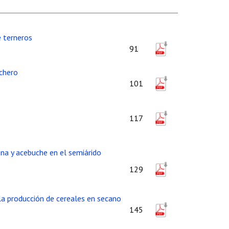
e terneros
91
echero
101
117
ina y acebuche en el semiárido
129
 la producción de cereales en secano
145