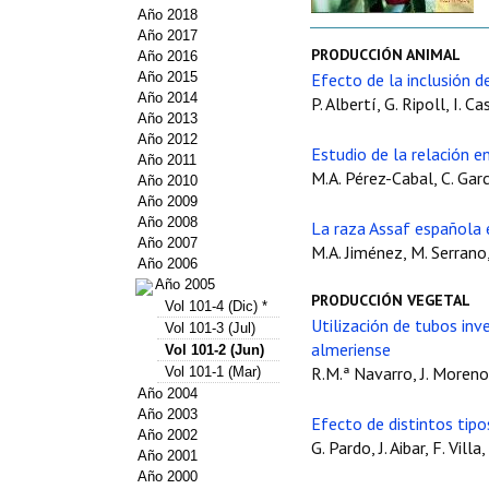
Año 2018
Año 2017
PRODUCCIÓN ANIMAL
Año 2016
Año 2015
Efecto de la inclusión d
Año 2014
P. Albertí, G. Ripoll, I. 
Año 2013
Año 2012
Estudio de la relación 
Año 2011
M.A. Pérez-Cabal, C. Gar
Año 2010
Año 2009
Año 2008
La raza Assaf española e
Año 2007
M.A. Jiménez, M. Serrano, 
Año 2006
Año 2005
PRODUCCIÓN VEGETAL
Vol 101-4 (Dic) *
Utilización de tubos inv
Vol 101-3 (Jul)
almeriense
Vol 101-2 (Jun)
R.M.ª Navarro, J. Moreno
Vol 101-1 (Mar)
Año 2004
Año 2003
Efecto de distintos tipo
Año 2002
G. Pardo, J. Aibar, F. Vill
Año 2001
Año 2000