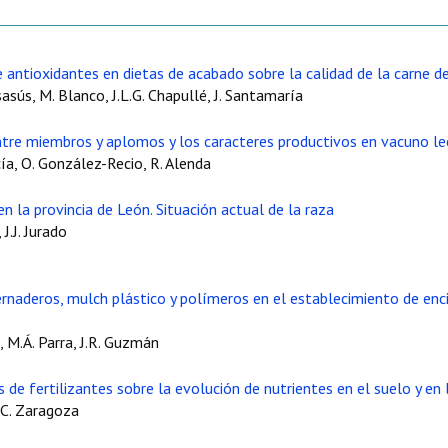
e antioxidantes en dietas de acabado sobre la calidad de la carne d
Casasús, M. Blanco, J.L.G. Chapullé, J. Santamaría
entre miembros y aplomos y los caracteres productivos en vacuno l
cía, O. González-Recio, R. Alenda
n la provincia de León. Situación actual de la raza
J.J. Jurado
ernaderos, mulch plástico y polímeros en el establecimiento de enc
, M.Á. Parra, J.R. Guzmán
s de fertilizantes sobre la evolución de nutrientes en el suelo y en
a, C. Zaragoza