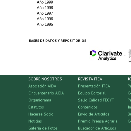
Año 1999
Año 1998
Año 1997
Año 1996
Año 1995
BASES DE DATOS Y REPOSITORIOS
-
SOBRE NOSOTROS
REVISTA ITEA
J
Asociación AIDA
Presentación ITEA
P
Cincuentenario AIDA
Equipo Editorial
C
Organigrama
Sello Calidad FECYT
P
Estatutos
Contenidos
I
Hacerse Socio
Envío de Artículos
B
Noticias
Premio Prensa Agraria
C
Galeria de Fotos
Buscador de Artículos