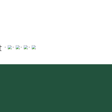
-
-
-
-