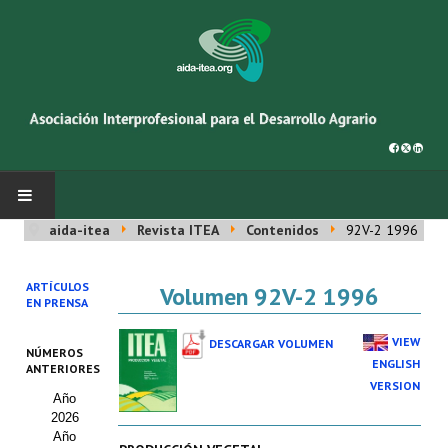
aida-itea
Revista ITEA
Contenidos
92V-2 1996
INICIO
ARTÍCULOS
Volumen 92V-2 1996
SOBRE NOSOTROS
EN PRENSA
Asociación AIDA
VIEW
DESCARGAR VOLUMEN
NÚMEROS
ENGLISH
ANTERIORES
Cincuentenario AIDA
VERSION
Año
2026
Organigrama
Año