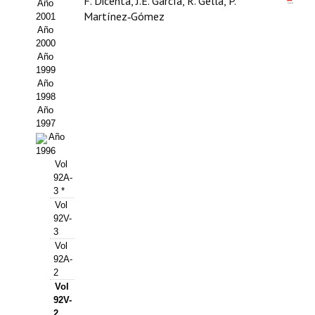
Buscador de Comunicaciones
F. Dicenta, J.E. García, R. Gella, P.
Año
Martínez‑Gómez
2001
CONTACTO
Año
2000
Año
BUSCADOR
1999
Año
1998
Año
1997
Año
1996
Vol
92A-
3 *
Vol
92V-
3
Vol
92A-
2
Vol
92V-
2