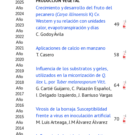
PRODUCCIÓN VEGETAL
2025
Estatutos
Crecimiento y desarrollo del fruto del
Año
pecanero (
Carya illinoensis
K) Cv.
2024
Hacerse socio
Año
Western y su relación con unidades
49
2023
calor, evapotranspiración y días
Noticias
Año
C. Godoy Ávila
2022
Galería de Fotos
Año
Aplicaciones de calcio en manzano
2021
Web AIDA 2.0
Año
T. Casero
58
2020
Año
REVISTA ITEA
Influencia de los substratos y geles,
2019
utilizados en la micorrización de
Q.
Año
ilex
L. por
Tuber melanosporum
Vitt.
Presentación ITEA
2018
64
G. Cartié Guijarro, C. Palazón Español,
Año
Equipo Editorial
2017
I. Delgado Izquierdo, J. Barriuso Vargas
Año
2016
Leer revista ITEA
Virosis de la borraja. Susceptibilidad
Año
frente a virus en inoculación artificial
2015
70
Directrices para autores/as
M. Luis Arteaga, J.M Álvarez Álvarez
Año
2014
Políticas Editoriales
Año