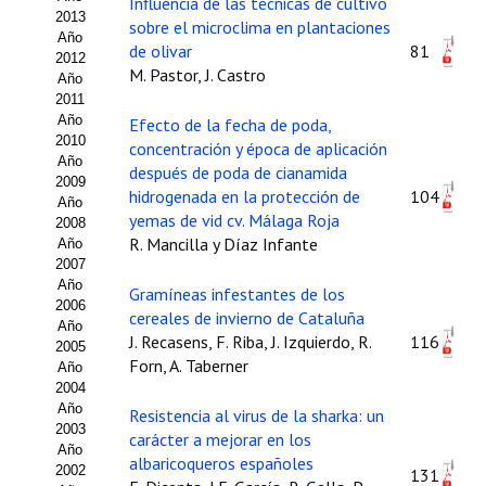
Influencia de las técnicas de cultivo
2013
sobre el microclima en plantaciones
Propuesta Volumen Especial
Año
de olivar
81
2012
M. Pastor, J. Castro
Sello Calidad FECYT
Año
2011
Premio Prensa Agraria
Año
Efecto de la fecha de poda,
2010
concentración y época de aplicación
Año
Buscador de Artículos
después de poda de cianamida
2009
hidrogenada en la protección de
104
Año
JORNADAS AIDA
yemas de vid cv. Málaga Roja
2008
R. Mancilla y Díaz Infante
Año
Presentación Jornadas
2007
Año
Gramíneas infestantes de los
2006
Comunicaciones
cereales de invierno de Cataluña
Año
J. Recasens, F. Riba, J. Izquierdo, R.
116
2005
Jornadas PAM 2026
Forn, A. Taberner
Año
2004
Premio Jóvenes Investigadores
Año
Resistencia al virus de la sharka: un
2003
carácter a mejorar en los
Buscador de Comunicaciones
Año
albaricoqueros españoles
2002
131