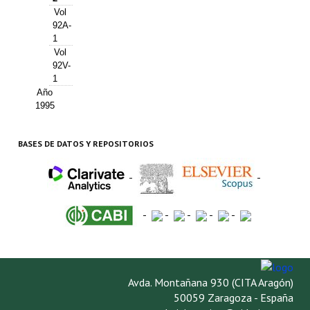
Vol
92A-
1
Vol
92V-
1
Año
1995
BASES DE DATOS Y REPOSITORIOS
-
-
-
-
-
-
-
Avda. Montañana 930 (CITA Aragón)
50059 Zaragoza - España