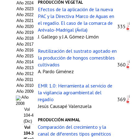
PRODUCCIÓN VEGETAL
Año 2024
Estatutos
Efectos de la aplicación de la nueva
Año 2023
Año 2022
PAC y la Directiva Marco de Aguas en
Hacerse socio
Año 2021
el regadío. El caso de la comarca de
335
Año 2020
Arévalo-Madrigal (Ávila)
Noticias
Año 2019
J. Gallego y J.A. Gómez-Limón
Año 2018
Galería de Fotos
Año 2017
Año 2016
Reutilización del sustrato agotado en
Web AIDA 2.0
Año 2015
la producción de hongos comestibles
Año 2014
cultivados
360
Año 2013
REVISTA ITEA
A. Pardo Giménez
Año 2012
Año 2011
Presentación ITEA
EMR 1.0: Herramienta al servicio de
Año 2010
Año 2009
la vigilancia agroambiental del
Equipo Editorial
Año
regadío
369
2008
Jesús Causapé Valenzuela
Leer revista ITEA
Vol
104-4
PRODUCCIÓN ANIMAL
(Dic)
Directrices para autores/as
Comparación del crecimiento y la
Vol
canal de diferentes tipos genéticos
104-3
Políticas Editoriales