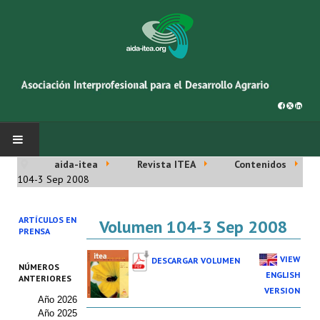
aida-itea
Revista ITEA
Contenidos
INICIO
104-3 Sep 2008
SOBRE NOSOTROS
ARTÍCULOS EN
Volumen 104-3 Sep 2008
PRENSA
Asociación AIDA
VIEW
DESCARGAR VOLUMEN
NÚMEROS
Cincuentenario AIDA
ENGLISH
ANTERIORES
VERSION
Año 2026
Organigrama
Año 2025