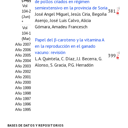
(Sep)
de pollos criados en régimen
Vol
semiextensivo en la provincia de Soria
Propuesta Volumen Especial
381
104-2
José Angel Miguel, Jesús Ciria, Begoña
(Jun)
Sello Calidad FECYT
Asenjo, José Luis Calvo, Alicia
*
Gómara, Amadeu Francesch
Vol
Premio Prensa Agraria
104-1
(Mar)
Papel del β-caroteno y la vitamina A
Buscador de Artículos
Año 2007
en la reproducción en el ganado
Año 2006
vacuno: revisión
399
Año 2005
JORNADAS AIDA
L.A. Quintela, C. Díaz, J.J. Becerra, G.
Año 2004
Alonso, S. Gracia, P.G. Herradón
Año 2003
Presentación Jornadas
Año 2002
Año 2001
Comunicaciones
Año 2000
Año 1999
Jornadas PAM 2026
Año 1998
Año 1997
Año 1996
Premio Jóvenes Investigadores
Año 1995
Buscador de Comunicaciones
BASES DE DATOS Y REPOSITORIOS