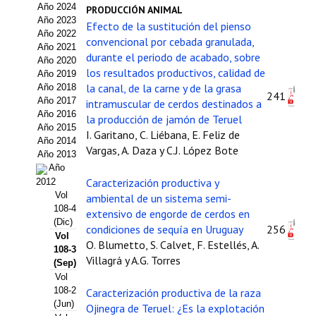
Año 2024
PRODUCCIÓN ANIMAL
Estatutos
Año 2023
Efecto de la sustitución del pienso
Año 2022
Hacerse socio
convencional por cebada granulada,
Año 2021
durante el periodo de acabado, sobre
Año 2020
Noticias
los resultados productivos, calidad de
Año 2019
la canal, de la carne y de la grasa
Año 2018
241
Galería de Fotos
Año 2017
intramuscular de cerdos destinados a
Año 2016
la producción de jamón de Teruel
Web AIDA 2.0
Año 2015
I. Garitano, C. Liébana, E. Feliz de
Año 2014
Vargas, A. Daza y C.J. López Bote
Año 2013
REVISTA ITEA
Año
Caracterización productiva y
2012
Presentación ITEA
Vol
ambiental de un sistema semi-
108-4
extensivo de engorde de cerdos en
Equipo Editorial
(Dic)
condiciones de sequía en Uruguay
256
Vol
O. Blumetto, S. Calvet, F. Estellés, A.
Leer revista ITEA
108-3
Villagrá y A.G. Torres
(Sep)
Vol
Directrices para autores/as
108-2
Caracterización productiva de la raza
(Jun)
Políticas Editoriales
Ojinegra de Teruel: ¿Es la explotación