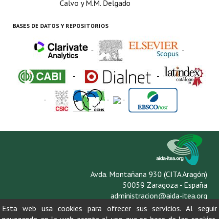
Calvo y M.M. Delgado
BASES DE DATOS Y REPOSITORIOS
-
-
-
-
-
-
-
Avda. Montañana 930 (CITA Aragón)
50059 Zaragoza - España
administracion@aida-itea.org
976 716 305
Esta web usa cookies para ofrecer sus servicios. Al seguir