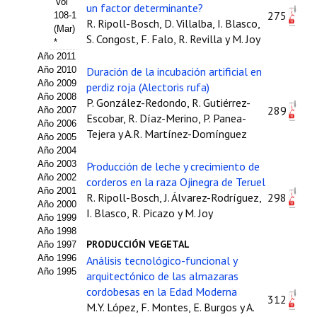
Vol
un factor determinante?
275
108-1
Propuesta Volumen Especial
R. Ripoll-Bosch, D. Villalba, I. Blasco,
(Mar)
S. Congost, F. Falo, R. Revilla y M. Joy
*
Sello Calidad FECYT
Año 2011
Año 2010
Duración de la incubación artificial en
Premio Prensa Agraria
Año 2009
perdiz roja (Alectoris rufa)
Año 2008
P. González-Redondo, R. Gutiérrez-
Buscador de Artículos
289
Año 2007
Escobar, R. Díaz-Merino, P. Panea-
Año 2006
Tejera y A.R. Martínez-Domínguez
Año 2005
JORNADAS AIDA
Año 2004
Año 2003
Producción de leche y crecimiento de
Presentación Jornadas
Año 2002
corderos en la raza Ojinegra de Teruel
Año 2001
R. Ripoll-Bosch, J. Álvarez-Rodríguez,
298
Comunicaciones
Año 2000
I. Blasco, R. Picazo y M. Joy
Año 1999
Jornadas PAM 2026
Año 1998
PRODUCCIÓN VEGETAL
Año 1997
Año 1996
Premio Jóvenes Investigadores
Análisis tecnológico-funcional y
Año 1995
arquitectónico de las almazaras
Buscador de Comunicaciones
cordobesas en la Edad Moderna
312
M.Y. López, F. Montes, E. Burgos y A.