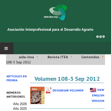
aida-itea
Revista ITEA
Contenidos
INICIO
108-3 Sep 2012
SOBRE NOSOTROS
ARTÍCULOS EN
Volumen 108-3 Sep 2012
PRENSA
Asociación AIDA
VIEW
DESCARGAR VOLUMEN
NÚMEROS
Cincuentenario AIDA
ENGLISH
ANTERIORES
VERSION
Año 2026
Organigrama
Año 2025