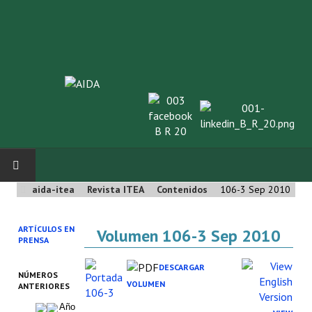
aida-itea
Revista ITEA
Contenidos
106-3 Sep 2010
INICIO
ARTÍCULOS EN
Volumen 106-3 Sep 2010
SOBRE NOSOTROS
PRENSA
Asociación AIDA
DESCARGAR
NÚMEROS
VOLUMEN
ANTERIORES
Cincuentenario AIDA
Año