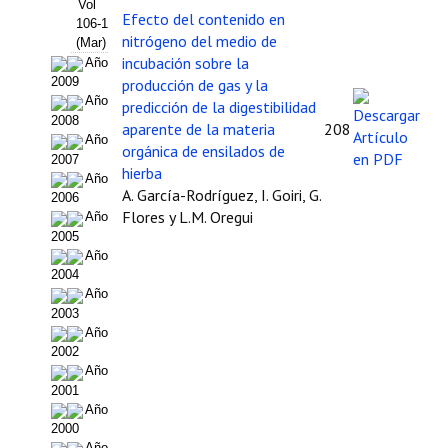
Buscador de Comunicaciones
Vol
Efecto del contenido en
106-1
nitrógeno del medio de
Buscador de Comunicaciones
(Mar)
incubación sobre la
Año
2009
producción de gas y la
CONTACTO
Año
predicción de la digestibilidad
2008
aparente de la materia
208
BUSCADOR
Año
orgánica de ensilados de
2007
hierba
Año
A. García-Rodríguez, I. Goiri, G.
2006
Flores y L.M. Oregui
Año
2005
Año
2004
Año
2003
Año
2002
Año
2001
Año
2000
Año