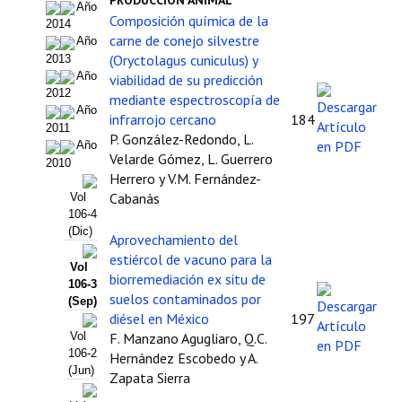
PRODUCCIÓN ANIMAL
Año
Composición química de la
2014
Políticas Editoriales
carne de conejo silvestre
Año
(Oryctolagus cuniculus) y
2013
Propuesta Volumen Especial
Año
viabilidad de su predicción
2012
mediante espectroscopía de
Sello Calidad FECYT
Año
infrarrojo cercano
184
2011
Premio Prensa Agraria
P. González-Redondo, L.
Año
Velarde Gómez, L. Guerrero
2010
Buscador de Artículos
Herrero y V.M. Fernández-
Cabanás
Vol
JORNADAS AIDA
106-4
(Dic)
Aprovechamiento del
Presentación Jornadas
estiércol de vacuno para la
Vol
biorremediación ex situ de
106-3
Comunicaciones
suelos contaminados por
(Sep)
diésel en México
197
Jornadas PAM 2026
F. Manzano Agugliaro, Q.C.
Vol
106-2
Hernández Escobedo y A.
Premio Jóvenes Investigadores
(Jun)
Zapata Sierra