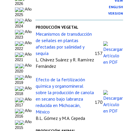
VIEW
2026
Organigrama
ENGLISH
Año
VERSION
2025
Estatutos
Año
2024
PRODUCCIÓN VEGETAL
Hacerse socio
Año
Mecanismos de transducción
2023
de señales en plantas
Noticias
Año
afectadas por salinidad y
2022
Galería de Fotos
sequía
157
Año
L. Chávez Suárez y R. Ramírez
2021
Web AIDA 2.0
Fernández
Año
2020
Año
REVISTA ITEA
Efecto de la fertilización
2019
química y organomineral
Año
Presentación ITEA
sobre la producción de canola
2018
en secano bajo labranza
Año
170
Equipo Editorial
reducida en Michoacán,
2017
Año
México
Leer revista ITEA
2016
B.L. Gómez y M.A. Cepeda
Año
Directrices para autores/as
2015