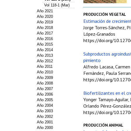
Vol 118-1 (Mar)
Año 2021
PRODUCCIÓN VEGETAL
Año 2020
Estimación de crecimien
Año 2019
Jorge Torres‑Sánchez, P
Año 2018
Año 2017
López‑Granados
Año 2016
https://doi.org/10.127
Año 2015
Año 2014
Subproductos agroindustr
Año 2013
pimiento
Año 2012
Alfredo Lacasa, Carmen 
Año 2011
Año 2010
Fernández, Paula Serra
Año 2009
https://doi.org/10.127
Año 2008
Año 2007
Biofertilizantes en el c
Año 2006
Yonger Tamayo‑Aguilar, P
Año 2005
Orlando Pérez‑González,
Año 2004
Año 2003
https://doi.org/10.127
Año 2002
Año 2001
PRODUCCIÓN ANIMAL
Año 2000