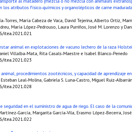
nsporte al matadero (mezcla o no mezcla con animales extraños) 
en los atributos físico‑químicos y organolépticos de carne madurada.
‑Torres, María Cabeza de Vaca, David Tejerina, Alberto Ortiz, Mame
ndreu, María López‑Pedrouso, Laura Purriños, José M. Lorenzo y Dan
06/itea.2021.021
nestar animal en explotaciones de vacuno lechero de la raza Holste
aniel Villalba‑Mata, Rita Casals‑Maestre e Isabel Blanco‑Penedo
06/itea.2021.023
r animal, procedimientos zootécnicos, y capacidad de aprendizaje 
Esteban Leal‑Molina, Gabriela S. Luna‑Castro, Miguel Ruiz‑Albarrán
06/itea.2021.028
e seguridad en el suministro de agua de riego. El caso de la comun
 Martínez‑García, Margarita García‑Vila, Erasmo López‑Becerra, Jos
06/itea.2021.022