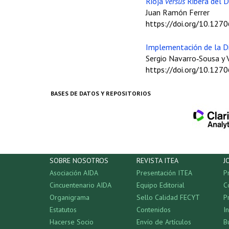
Rioja
versus
Ribera del D
Juan Ramón Ferrer
https://doi.org/10.127
Implementación de la Dir
Sergio Navarro‑Sousa y 
https://doi.org/10.127
BASES DE DATOS Y REPOSITORIOS
SOBRE NOSOTROS
REVISTA ITEA
J
Asociación AIDA
Presentación ITEA
P
Cincuentenario AIDA
Equipo Editorial
C
Organigrama
Sello Calidad FECYT
P
Estatutos
Contenidos
I
Hacerse Socio
Envío de Artículos
B