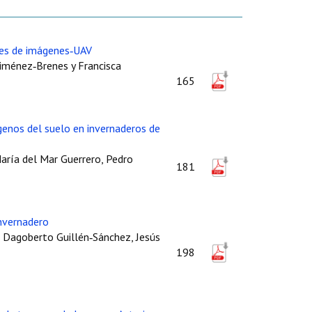
tes de imágenes‑UAV
Jiménez‑Brenes y Francisca
165
ógenos del suelo en invernaderos de
aría del Mar Guerrero, Pedro
181
invernadero
l, Dagoberto Guillén‑Sánchez, Jesús
198