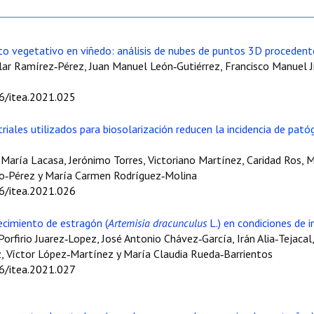
to vegetativo en viñedo: análisis de nubes de puntos 3D proceden
ilar Ramírez‑Pérez, Juan Manuel León‑Gutiérrez, Francisco Manuel 
06/itea.2021.025
iales utilizados para biosolarización reducen la incidencia de pat
María Lacasa, Jerónimo Torres, Victoriano Martínez, Caridad Ros, M
no‑Pérez y María Carmen Rodríguez‑Molina
06/itea.2021.026
recimiento de estragón (
Artemisia dracunculus
L.) en condiciones de 
orfirio Juarez‑Lopez, José Antonio Chávez‑García, Irán Alia‑Tejaca
 Víctor López‑Martínez y María Claudia Rueda‑Barrientos
06/itea.2021.027