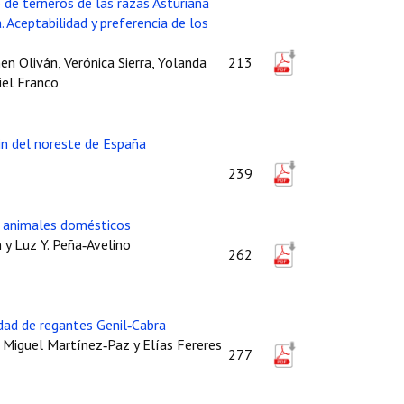
de terneros de las razas Asturiana
 Aceptabilidad y preferencia de los
n Oliván, Verónica Sierra, Yolanda
213
iel Franco
in del noreste de España
239
en animales domésticos
 y Luz Y. Peña‑Avelino
262
idad de regantes Genil‑Cabra
é Miguel Martínez‑Paz y Elías Fereres
277