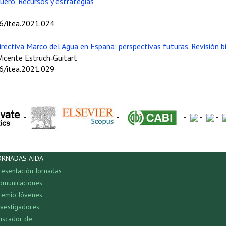
uero. Recursos y estrategias
06/itea.2021.024
ectiva Marco del Agua en España: perspectivas futuras. Revisión bi
Vicente Estruch‑Guitart
06/itea.2021.029
-
-
-
-
-
ORNADAS AIDA
resentación Jornadas
omunicaciones
remio Jóvenes
nvestigadores
uscador de