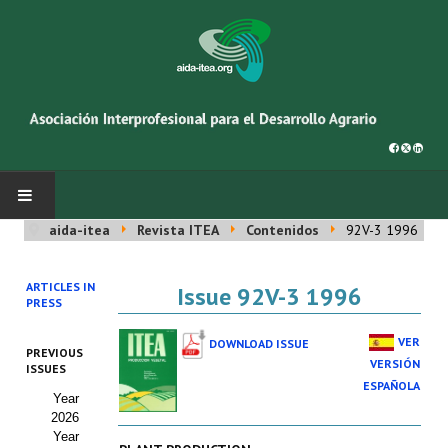
aida-itea
Revista ITEA
Contenidos
92V-3 1996
INICIO
ARTICLES IN
Issue 92V-3 1996
SOBRE NOSOTROS
PRESS
Asociación AIDA
VER
DOWNLOAD ISSUE
PREVIOUS
VERSIÓN
ISSUES
Cincuentenario AIDA
ESPAÑOLA
Year
2026
Organigrama
Year