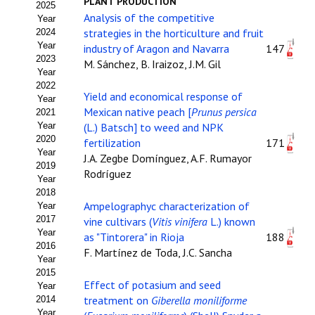
PLANT PRODUCTION
2025
Estatutos
Analysis of the competitive
Year
strategies in the horticulture and fruit
2024
Hacerse socio
Year
industry of Aragon and Navarra
147
2023
M. Sánchez, B. Iraizoz, J.M. Gil
Noticias
Year
2022
Yield and economical response of
Galería de Fotos
Year
Mexican native peach [
Prunus persica
2021
Web AIDA 2.0
Year
(L.) Batsch] to weed and NPK
2020
fertilization
171
Year
REVISTA ITEA
J.A. Zegbe Domínguez, A.F. Rumayor
2019
Rodríguez
Year
Presentación ITEA
2018
Ampelographyc characterization of
Year
Equipo Editorial
2017
vine cultivars (
Vitis vinifera
L.) known
Year
as "Tintorera" in Rioja
188
2016
Leer revista ITEA
F. Martínez de Toda, J.C. Sancha
Year
2015
Directrices para autores/as
Effect of potasium and seed
Year
treatment on
Giberella moniliforme
2014
Políticas Editoriales
Year