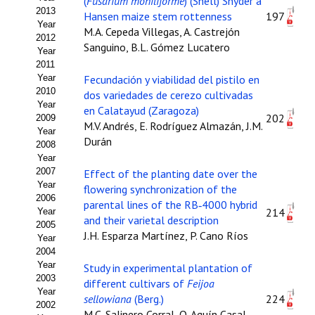
(
Fusarium moniliforme
) (Shell) Snyder a
2013
Hansen maize stem rottenness
197
Propuesta Volumen Especial
Year
M.A. Cepeda Villegas, A. Castrejón
2012
Sanguino, B.L. Gómez Lucatero
Sello Calidad FECYT
Year
2011
Premio Prensa Agraria
Year
Fecundación y viabilidad del pistilo en
2010
dos variedades de cerezo cultivadas
Year
Buscador de Artículos
en Calatayud (Zaragoza)
202
2009
M.V. Andrés, E. Rodríguez Almazán, J.M.
Year
JORNADAS AIDA
Durán
2008
Year
Presentación Jornadas
2007
Effect of the planting date over the
Year
flowering synchronization of the
2006
Comunicaciones
parental lines of the RB‑4000 hybrid
214
Year
and their varietal description
2005
Jornadas PAM 2026
J.H. Esparza Martínez, P. Cano Ríos
Year
2004
Premio Jóvenes Investigadores
Year
Study in experimental plantation of
2003
different cultivars of
Feijoa
Buscador de Comunicaciones
Year
sellowiana
(Berg.)
224
2002
M.C. Salinero Corral, O. Aguín Casal