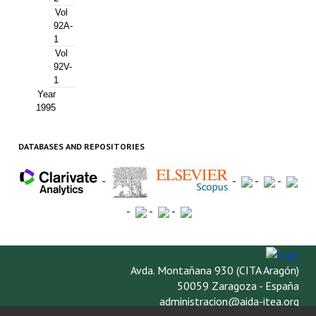
Vol
92A-
1
Vol
92V-
1
Year
1995
DATABASES AND REPOSITORIES
-
-
-
-
-
-
-
Avda. Montañana 930 (CITA Aragón)
50059 Zaragoza - España
administracion@aida-itea.org