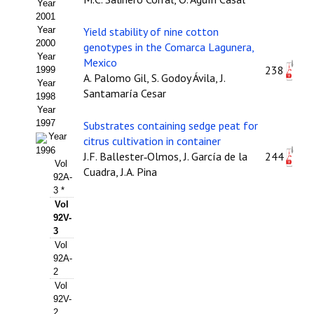
Buscador de Comunicaciones
Year
2001
CONTACTO
Year
Yield stability of nine cotton
2000
genotypes in the Comarca Lagunera,
Year
Mexico
BUSCADOR
238
1999
A. Palomo Gil, S. Godoy Ávila, J.
Year
Santamaría Cesar
1998
Year
1997
Substrates containing sedge peat for
Year
citrus cultivation in container
1996
J.F. Ballester‑Olmos, J. García de la
244
Vol
Cuadra, J.A. Pina
92A-
3 *
Vol
92V-
3
Vol
92A-
2
Vol
92V-
2