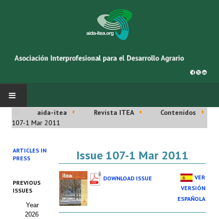
aida-itea
Revista ITEA
Contenidos
INICIO
107-1 Mar 2011
SOBRE NOSOTROS
ARTICLES IN
Issue 107-1 Mar 2011
PRESS
Asociación AIDA
VER
DOWNLOAD ISSUE
PREVIOUS
Cincuentenario AIDA
VERSIÓN
ISSUES
ESPAÑOLA
Year
Organigrama
2026