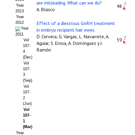
are misleading. What can we do?
Year
48
Propuesta Volumen Especial
A. Blasco
2013
Year
Sello Calidad FECYT
2012
Effect of a diestrous GnRH treatment
Year
in embryo recipient hair ewes
Premio Prensa Agraria
2011
D. Cervera, G. Vargas, L. Navarrete, A.
59
Vol
Aguiar, S. Erosa, A. Domínguez y J.
Buscador de Artículos
107-
Ramón
4
(Dec)
JORNADAS AIDA
Vol
107-
Presentación Jornadas
3
(Sep)
Comunicaciones
Vol
107-
Jornadas PAM 2026
2
(Jun)
Vol
Premio Jóvenes Investigadores
107-
1
Buscador de Comunicaciones
(Mar)
Year