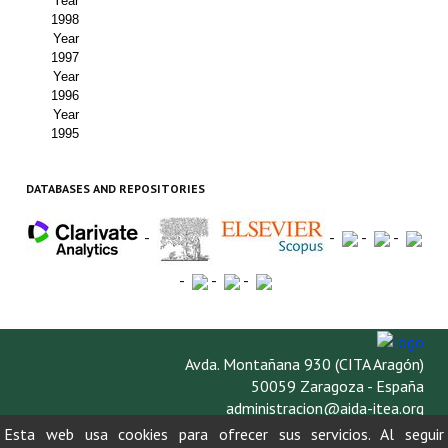
Year
1998
Year
1997
Year
1996
Year
1995
DATABASES AND REPOSITORIES
-
-
-
-
-
-
-
Avda. Montañana 930 (CITA Aragón)
50059 Zaragoza - España
administracion@aida-itea.org
976 716 305
Esta web usa cookies para ofrecer sus servicios. Al seguir