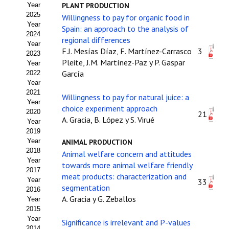
Year
PLANT PRODUCTION
Estatutos
2025
Willingness to pay for organic food in
Year
Spain: an approach to the analysis of
Hacerse socio
2024
regional differences
Year
Noticias
F.J. Mesías Díaz, F. Martínez-Carrasco
3
2023
Pleite, J.M. Martínez-Paz y P. Gaspar
Year
Galería de Fotos
García
2022
Year
Web AIDA 2.0
2021
Willingness to pay for natural juice: a
Year
choice experiment approach
2020
21
REVISTA ITEA
A. Gracia, B. López y S. Virué
Year
2019
Presentación ITEA
Year
ANIMAL PRODUCTION
2018
Animal welfare concern and attitudes
Equipo Editorial
Year
towards more animal welfare friendly
2017
meat products: characterization and
Leer revista ITEA
Year
33
segmentation
2016
A. Gracia y G. Zeballos
Year
Directrices para autores/as
2015
Year
Significance is irrelevant and P-values
Políticas Editoriales
2014