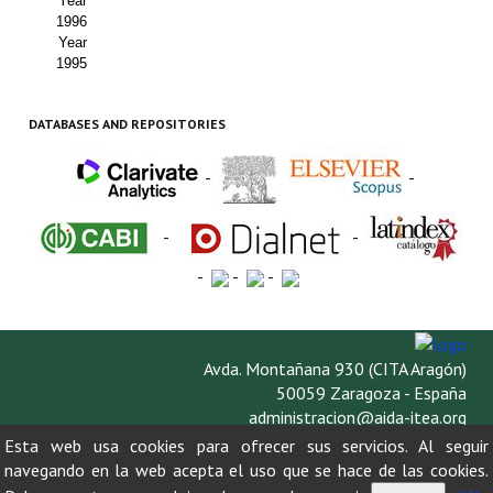
Year
1996
Year
1995
DATABASES AND REPOSITORIES
-
-
-
-
-
-
-
Avda. Montañana 930 (CITA Aragón)
50059 Zaragoza - España
administracion@aida-itea.org
976 716 305
Esta web usa cookies para ofrecer sus servicios. Al seguir
navegando en la web acepta el uso que se hace de las cookies.