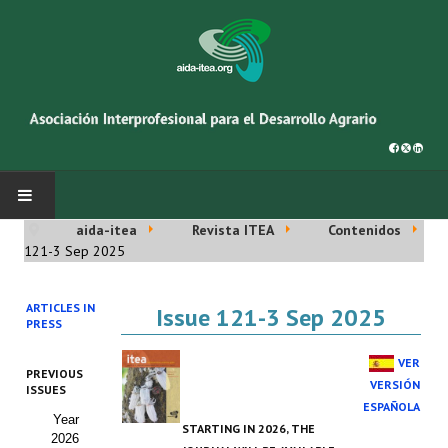
aida-itea
Revista ITEA
Contenidos
INICIO
121-3 Sep 2025
SOBRE NOSOTROS
ARTICLES IN
Issue 121-3 Sep 2025
PRESS
Asociación AIDA
VER
PREVIOUS
Cincuentenario AIDA
VERSIÓN
ISSUES
ESPAÑOLA
Year
Organigrama
STARTING IN 2026, THE
2026