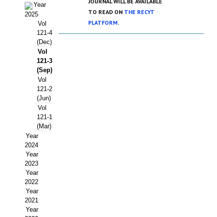
JOURNAL WILL BE AVAILABLE
Year
Estatutos
TO READ ON
THE RECYT
2025
PLATFORM
.
Vol
Hacerse socio
121-4
(Dec)
Noticias
Vol
121-3
Galería de Fotos
(Sep)
Vol
Web AIDA 2.0
121-2
(Jun)
REVISTA ITEA
Vol
121-1
(Mar)
Presentación ITEA
Year
2024
Equipo Editorial
Year
2023
Leer revista ITEA
Year
2022
Directrices para autores/as
Year
2021
Year
Políticas Editoriales