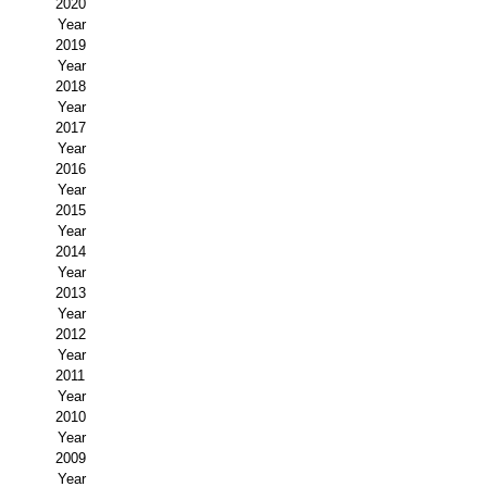
2020
Year
Propuesta Volumen Especial
2019
Year
Sello Calidad FECYT
2018
Year
Premio Prensa Agraria
2017
Year
Buscador de Artículos
2016
Year
2015
JORNADAS AIDA
Year
2014
Presentación Jornadas
Year
2013
Comunicaciones
Year
2012
Jornadas PAM 2026
Year
2011
Year
Premio Jóvenes Investigadores
2010
Year
Buscador de Comunicaciones
2009
Year