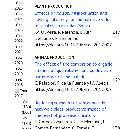
Year
Estatutos
PLANT PRODUCTION
2025
Effects of
Rhizobium
inoculation and
Year
Hacerse socio
sowing date on yield and nutritive value
2024
Year
of sainfoin in Asturias (Spain)
Noticias
2023
J.A. Oliveira, P. Palencia, E. Afif, I.
117
Year
Delgado y F. Temprano
Galería de Fotos
2022
https://doi.org/10.12706/itea.2017.007
Year
Web AIDA 2.0
2021
ANIMAL PRODUCTION
Year
2020
The effect of the conversion to organic
REVISTA ITEA
Year
farming on quantitative and qualitative
2019
parameters of sheep milk
Presentación ITEA
122
Year
C. Palacios, F. de la Fuente y J.A. Abecia
2018
https://doi.org/10.12706/itea.2017.008
Equipo Editorial
Year
2017
Leer revista ITEA
Vol
Replacing soybean for winter peas in
113-4
heavy‑pig diets: productive impact of
(Dec)
Directrices para autores/as
the level of protease inhibitors
Vol
E. Gómez-Izquierdo, E. de Mercado, J.
113-3
Políticas Editoriales
Gómez-Fernández, C. Tomás, E.
138