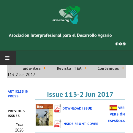
aida-itea
Revista ITEA
Contenidos
INICIO
113-2 Jun 2017
SOBRE NOSOTROS
ARTICLES IN
Issue 113-2 Jun 2017
PRESS
Asociación AIDA
VER
DOWNLOAD ISSUE
PREVIOUS
Cincuentenario AIDA
VERSIÓN
ISSUES
ESPAÑOLA
INSIDE FRONT COVER
Year
Organigrama
2026