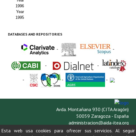
Year
1996
Year
1995
DATABASES AND REPOSITORIES
-
-
-
-
-
-
-
Avda. Montañana 930 (CITA Aragón)
50059 Zaragoza - España
administracion@aida-itea.org
976 716 305
Esta web usa cookies para ofrecer sus servicios. Al seguir