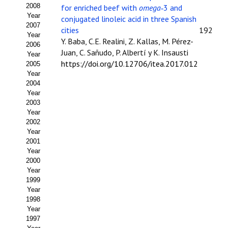
Buscador de Comunicaciones
2008
for enriched beef with
omega
‑3 and
Year
conjugated linoleic acid in three Spanish
CONTACTO
2007
cities
192
Year
Y. Baba, C.E. Realini, Z. Kallas, M. Pérez-
2006
BUSCADOR
Juan, C. Sañudo, P. Albertí y K. Insausti
Year
https://doi.org/10.12706/itea.2017.012
2005
Year
2004
Year
2003
Year
2002
Year
2001
Year
2000
Year
1999
Year
1998
Year
1997