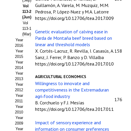
(Sep)
Guillamón, A. Varela, M. Muzquiz, M.M.
Vol
Propuesta Volumen Especial
Pedrosa, P. López-Nuez y M.A. Latorre
113-2
(Jun)
https://doi.org/10.12706/itea.2017.009
Sello Calidad FECYT
Vol
113-1
Genetic evaluation of calving ease in
Premio Prensa Agraria
(Mar)
Parda de Montaña beef breed based on
Year
Buscador de Artículos
linear and threshold models
2016
X. Cortés-Lacruz, R. Revilla, I. Casasús, A.
158
Year
2015
JORNADAS AIDA
Sanz, J. Ferrer, P. Banzo y D. Villalba
Year
https://doi.org/10.12706/itea.2017.010
2014
Presentación Jornadas
Year
AGRICULTURAL ECONOMICS
2013
Comunicaciones
Willingness to innovate and
Year
competitiveness in the Extremaduran
2012
Jornadas PAM 2026
Year
agri‑food industry
176
2011
B. Corchuelo y F.J. Mesías
Year
Premio Jóvenes Investigadores
https://doi.org/10.12706/itea.2017.011
2010
Year
Buscador de Comunicaciones
Impact of sensory experience and
2009
information on consumer preferences
Year