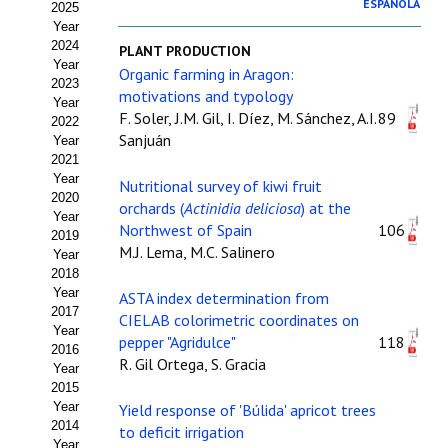
ESPAÑOLA
2025
Estatutos
Year
2024
PLANT PRODUCTION
Hacerse socio
Year
Organic farming in Aragon:
2023
motivations and typology
Noticias
Year
F. Soler, J.M. Gil, I. Díez, M. Sánchez, A.I.
89
2022
Galería de Fotos
Sanjuán
Year
2021
Web AIDA 2.0
Year
Nutritional survey of kiwi fruit
2020
orchards (
Actinidia deliciosa
) at the
Year
REVISTA ITEA
Northwest of Spain
106
2019
M.J. Lema, M.C. Salinero
Year
Presentación ITEA
2018
Year
ASTA index determination from
Equipo Editorial
2017
CIELAB colorimetric coordinates on
Year
pepper "Agridulce"
118
2016
Leer revista ITEA
R. Gil Ortega, S. Gracia
Year
2015
Directrices para autores/as
Year
Yield response of 'Búlida' apricot trees
2014
to deficit irrigation
Políticas Editoriales
Year