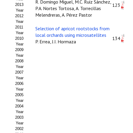
R. Domingo Miguel, M.C. Ruiz Sánchez,
123
2013
P.A. Nortes Tortosa, A. Torrecillas
Propuesta Volumen Especial
Year
Melendreras, A. Pérez Pastor
2012
Sello Calidad FECYT
Year
2011
Selection of apricot rootstocks from
Premio Prensa Agraria
Year
local orchards using microsatellites
134
2010
P. Errea, J.I. Hormaza
Year
Buscador de Artículos
2009
Year
JORNADAS AIDA
2008
Year
Presentación Jornadas
2007
Year
2006
Comunicaciones
Year
2005
Jornadas PAM 2026
Year
2004
Premio Jóvenes Investigadores
Year
2003
Buscador de Comunicaciones
Year
2002