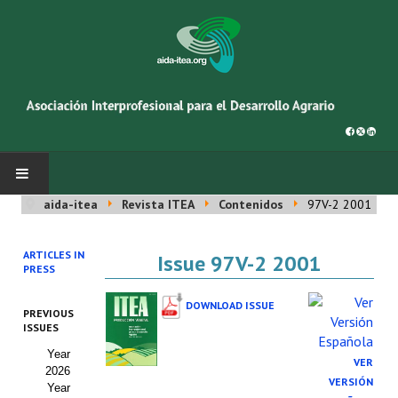
aida-itea
Revista ITEA
Contenidos
97V-2 2001
INICIO
ARTICLES IN
Issue 97V-2 2001
SOBRE NOSOTROS
PRESS
Asociación AIDA
DOWNLOAD ISSUE
PREVIOUS
ISSUES
Cincuentenario AIDA
Year
VER
2026
Organigrama
VERSIÓN
Year