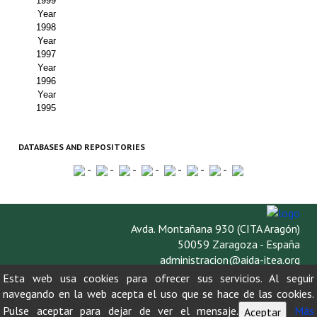
1999
Year
1998
Year
1997
Year
1996
Year
1995
DATABASES AND REPOSITORIES
-
-
-
-
-
-
-
Avda. Montañana 930 (CITA Aragón)
50059 Zaragoza - España
administracion@aida-itea.org
976 716 305
Esta web usa cookies para ofrecer sus servicios. Al seguir
navegando en la web acepta el uso que se hace de las cookies.
Pulse aceptar para dejar de ver el mensaje.
Más
Aceptar