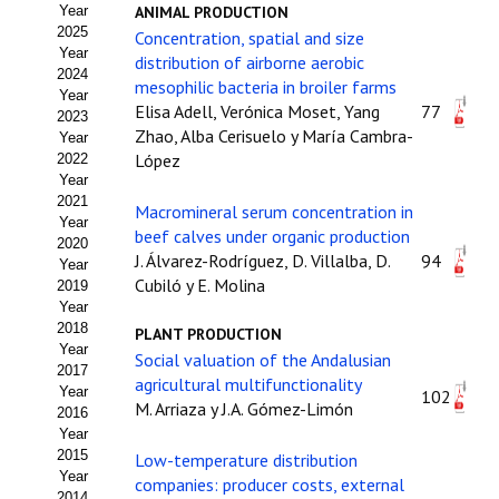
Year
ANIMAL PRODUCTION
Estatutos
2025
Concentration, spatial and size
Year
distribution of airborne aerobic
Hacerse socio
2024
mesophilic bacteria in broiler farms
Year
Noticias
Elisa Adell, Verónica Moset, Yang
77
2023
Zhao, Alba Cerisuelo y María Cambra-
Year
Galería de Fotos
López
2022
Year
Web AIDA 2.0
2021
Macromineral serum concentration in
Year
beef calves under organic production
2020
REVISTA ITEA
J. Álvarez-Rodríguez, D. Villalba, D.
94
Year
Cubiló y E. Molina
2019
Presentación ITEA
Year
2018
PLANT PRODUCTION
Equipo Editorial
Year
Social valuation of the Andalusian
2017
agricultural multifunctionality
Leer revista ITEA
Year
102
M. Arriaza y J.A. Gómez-Limón
2016
Year
Directrices para autores/as
2015
Low-temperature distribution
Year
companies: producer costs, external
Políticas Editoriales
2014