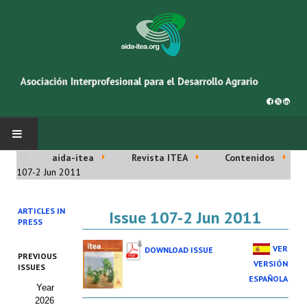
aida-itea
Revista ITEA
Contenidos
INICIO
107-2 Jun 2011
SOBRE NOSOTROS
ARTICLES IN
Issue 107-2 Jun 2011
PRESS
Asociación AIDA
VER
DOWNLOAD ISSUE
PREVIOUS
Cincuentenario AIDA
VERSIÓN
ISSUES
ESPAÑOLA
Year
Organigrama
2026