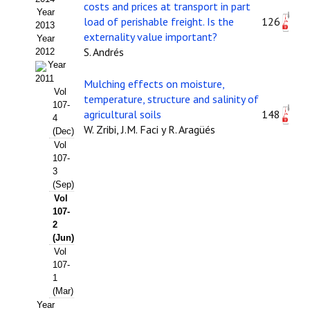
costs and prices at transport in part
Year
Propuesta Volumen Especial
load of perishable freight. Is the
126
2013
externality value important?
Year
Sello Calidad FECYT
S. Andrés
2012
Year
Premio Prensa Agraria
2011
Mulching effects on moisture,
Vol
temperature, structure and salinity of
Buscador de Artículos
107-
agricultural soils
148
4
W. Zribi, J.M. Faci y R. Aragüés
(Dec)
JORNADAS AIDA
Vol
107-
Presentación Jornadas
3
(Sep)
Comunicaciones
Vol
107-
Jornadas PAM 2026
2
(Jun)
Vol
Premio Jóvenes Investigadores
107-
1
Buscador de Comunicaciones
(Mar)
Year