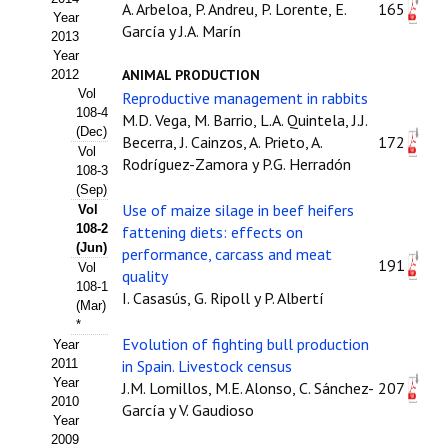
A. Arbeloa, P. Andreu, P. Lorente, E.
165
Year
Propuesta Volumen Especial
García y J.A. Marín
2013
Year
Sello Calidad FECYT
ANIMAL PRODUCTION
2012
Vol
Reproductive management in rabbits
Premio Prensa Agraria
108-4
M.D. Vega, M. Barrio, L.A. Quintela, J.J.
(Dec)
Becerra, J. Cainzos, A. Prieto, A.
172
Buscador de Artículos
Vol
Rodríguez-Zamora y P.G. Herradón
108-3
(Sep)
JORNADAS AIDA
Use of maize silage in beef heifers
Vol
108-2
fattening diets: effects on
Presentación Jornadas
(Jun)
performance, carcass and meat
191
Vol
quality
Comunicaciones
108-1
I. Casasús, G. Ripoll y P. Albertí
(Mar)
Jornadas PAM 2026
*
Evolution of fighting bull production
Year
2011
in Spain. Livestock census
Premio Jóvenes Investigadores
Year
J.M. Lomillos, M.E. Alonso, C. Sánchez-
207
2010
Buscador de Comunicaciones
García y V. Gaudioso
Year
2009