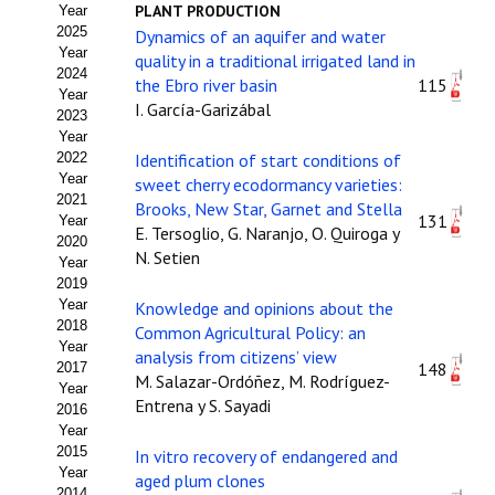
PLANT PRODUCTION
Year
Estatutos
2025
Dynamics of an aquifer and water
Year
quality in a traditional irrigated land in
Hacerse socio
2024
the Ebro river basin
115
Year
Noticias
I. García-Garizábal
2023
Year
Galería de Fotos
2022
Identification of start conditions of
Year
sweet cherry ecodormancy varieties:
Web AIDA 2.0
2021
Brooks, New Star, Garnet and Stella
131
Year
E. Tersoglio, G. Naranjo, O. Quiroga y
2020
REVISTA ITEA
N. Setien
Year
2019
Presentación ITEA
Year
Knowledge and opinions about the
2018
Common Agricultural Policy: an
Equipo Editorial
Year
analysis from citizens’ view
148
2017
M. Salazar-Ordóñez, M. Rodríguez-
Leer revista ITEA
Year
Entrena y S. Sayadi
2016
Year
Directrices para autores/as
2015
In vitro recovery of endangered and
Year
aged plum clones
Políticas Editoriales
2014