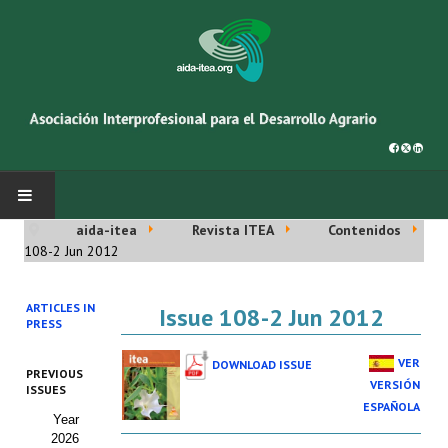
aida-itea
Revista ITEA
Contenidos
INICIO
108-2 Jun 2012
SOBRE NOSOTROS
ARTICLES IN
Issue 108-2 Jun 2012
PRESS
Asociación AIDA
VER
DOWNLOAD ISSUE
PREVIOUS
Cincuentenario AIDA
VERSIÓN
ISSUES
ESPAÑOLA
Year
Organigrama
2026