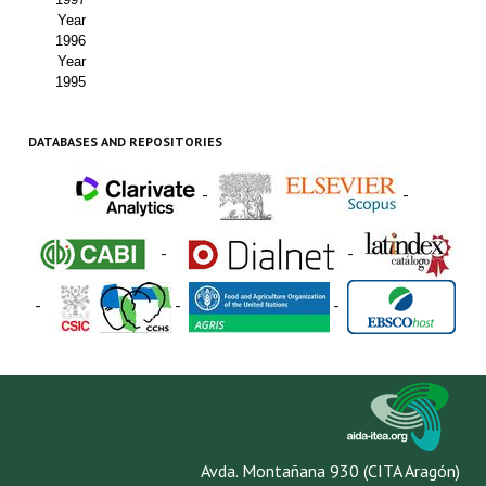
Year
1996
Year
1995
DATABASES AND REPOSITORIES
-
-
-
-
-
-
-
Avda. Montañana 930 (CITA Aragón)