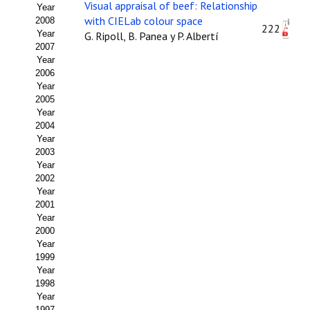
Buscador de Comunicaciones
Visual appraisal of beef: Relationship
Year
with CIELab colour space
2008
222
CONTACTO
Year
G. Ripoll, B. Panea y P. Albertí
2007
Year
BUSCADOR
2006
Year
2005
Year
2004
Year
2003
Year
2002
Year
2001
Year
2000
Year
1999
Year
1998
Year
1997