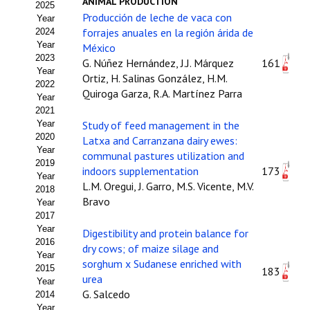
ANIMAL PRODUCTION
2025
Estatutos
Producción de leche de vaca con
Year
forrajes anuales en la región árida de
2024
Hacerse socio
Year
México
2023
G. Núñez Hernández, J.J. Márquez
161
Noticias
Year
Ortiz, H. Salinas González, H.M.
2022
Quiroga Garza, R.A. Martínez Parra
Galería de Fotos
Year
2021
Web AIDA 2.0
Year
Study of feed management in the
2020
Latxa and Carranzana dairy ewes:
Year
REVISTA ITEA
communal pastures utilization and
2019
indoors supplementation
173
Year
L.M. Oregui, J. Garro, M.S. Vicente, M.V.
Presentación ITEA
2018
Bravo
Year
Equipo Editorial
2017
Year
Digestibility and protein balance for
2016
Leer revista ITEA
dry cows; of maize silage and
Year
sorghum x Sudanese enriched with
2015
183
Directrices para autores/as
urea
Year
G. Salcedo
2014
Políticas Editoriales
Year