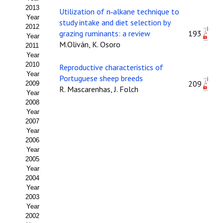
2013
Utilization of n‑alkane technique to
Propuesta Volumen Especial
Year
study intake and diet selection by
2012
grazing ruminants: a review
193
Sello Calidad FECYT
Year
M.Oliván, K. Osoro
2011
Premio Prensa Agraria
Year
2010
Reproductive characteristics of
Year
Buscador de Artículos
Portuguese sheep breeds
209
2009
R. Mascarenhas, J. Folch
Year
JORNADAS AIDA
2008
Year
Presentación Jornadas
2007
Year
2006
Comunicaciones
Year
2005
Jornadas PAM 2026
Year
2004
Premio Jóvenes Investigadores
Year
2003
Buscador de Comunicaciones
Year
2002