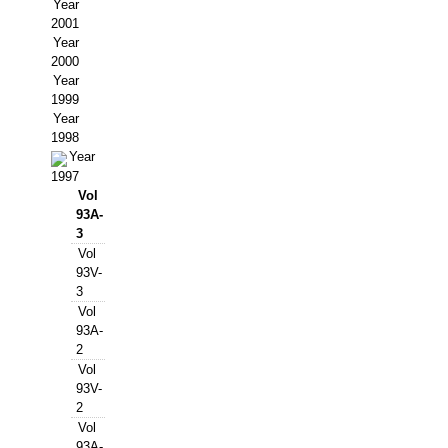
Buscador de Comunicaciones
Year
2001
CONTACTO
Year
2000
Year
BUSCADOR
1999
Year
1998
Year
1997
Vol
93A-
3
Vol
93V-
3
Vol
93A-
2
Vol
93V-
2
Vol
93A-