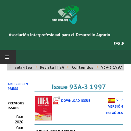
aida-itea
Revista ITEA
Contenidos
93A-3 1997
INICIO
ARTICLES IN
Issue 93A-3 1997
SOBRE NOSOTROS
PRESS
Asociación AIDA
VER
DOWNLOAD ISSUE
PREVIOUS
VERSIÓN
ISSUES
Cincuentenario AIDA
ESPAÑOLA
Year
2026
Organigrama
Year