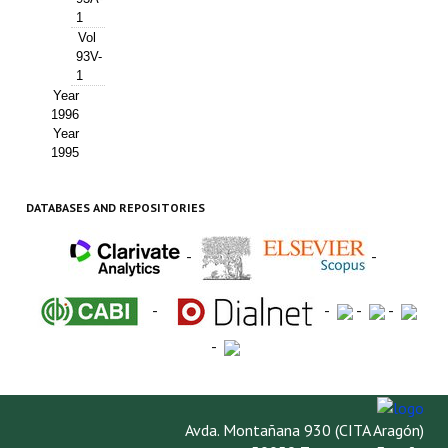
1
Vol
93V-
1
Year
1996
Year
1995
DATABASES AND REPOSITORIES
-
-
-
-
-
-
-
Avda. Montañana 930 (CITA Aragón)