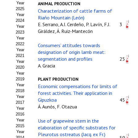
Year
ANIMAL PRODUCTION
Estatutos
2025
Characterization of cattle farms of
Year
Hacerse socio
Riaño Mountain (León)
2024
E. Serrano, A.I. Cerdeño, P. Lavín, F.J.
3
Year
Noticias
Giráldez, Á. Ruiz-Mantecón
2023
Year
Galería de Fotos
2022
Consumers’ attitudes towards
Year
designation of origin lamb meat:
Web AIDA 2.0
2021
segmentation and profiles
25
Year
A. Gracia
2020
REVISTA ITEA
Year
PLANT PRODUCTION
2019
Presentación ITEA
Year
Economic compensations for limits of
2018
forest activities. Their application in
Equipo Editorial
Year
Gipuzkoa
45
2017
Á. Aunós, F. Otazua
Leer revista ITEA
Year
2016
Year
Use of grapewine stem in the
Directrices para autores/as
2015
elaboration of specific substrates for
Year
Políticas Editoriales
Pleurotus ostreatus (Jacq. ex Fr.)
59
2014