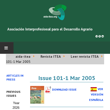
aida-itea
Revista ITEA
Leer revista ITEA
INICIO
101-1 Mar 2005
SOBRE NOSOTROS
ARTICLES IN
Issue 101-1 Mar 2005
PRESS
Asociación AIDA
VER
DOWNLOAD ISSUE
PREVIOUS
Cincuentenario AIDA
VERSIÓN
ISSUES
ESPAÑOLA
Year
Organigrama
2026