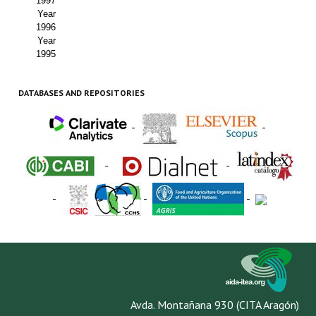
1997
Year
1996
Year
1995
DATABASES AND REPOSITORIES
-
-
-
-
-
-
-
Avda. Montañana 930 (CITA Aragón)