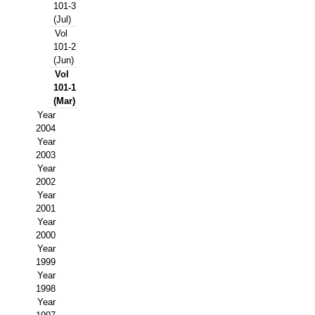
Buscador de Comunicaciones
101-3
(Jul)
CONTACTO
Vol
101-2
(Jun)
BUSCADOR
Vol
101-1
(Mar)
Year
2004
Year
2003
Year
2002
Year
2001
Year
2000
Year
1999
Year
1998
Year