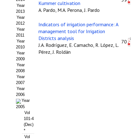
Kummer cultivation
Year
Propuesta Volumen Especial
A. Pardo, M.A. Perona, J. Pardo
2013
Year
Sello Calidad FECYT
2012
Indicators of irrigation performance: A
Year
management tool for Irrigation
Premio Prensa Agraria
2011
Districts analysis
70
Year
J.A. Rodríguez, E. Camacho, R. López, L.
Buscador de Artículos
2010
Pérez, J. Roldán
Year
2009
JORNADAS AIDA
Year
2008
Presentación Jornadas
Year
2007
Comunicaciones
Year
2006
Year
Jornadas PAM 2026
2005
Vol
Premio Jóvenes Investigadores
101-4
(Dec)
Buscador de Comunicaciones
*
Vol