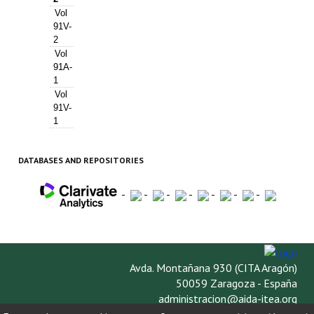
Vol
91V-
2
Vol
91A-
1
Vol
91V-
1
DATABASES AND REPOSITORIES
-
-
-
-
-
-
-
Avda. Montañana 930 (CITA Aragón)
50059 Zaragoza - España
administracion@aida-itea.org