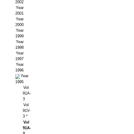
Buscador de Comunicaciones
2002
Year
CONTACTO
2001
Year
2000
BUSCADOR
Year
1999
Year
1998
Year
1997
Year
1996
Year
1995
Vol
91A-
3
Vol
91V-
3 *
Vol
91A-
2