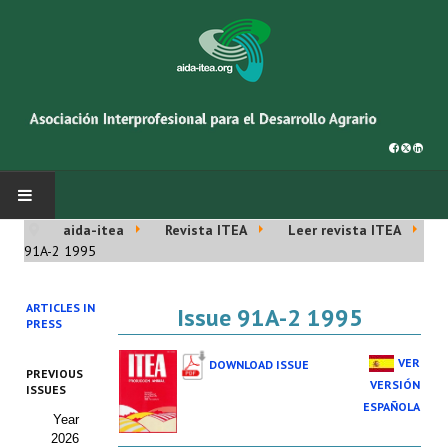
aida-itea
Revista ITEA
Leer revista ITEA
INICIO
91A-2 1995
SOBRE NOSOTROS
ARTICLES IN
Issue 91A-2 1995
PRESS
Asociación AIDA
VER
DOWNLOAD ISSUE
PREVIOUS
Cincuentenario AIDA
VERSIÓN
ISSUES
ESPAÑOLA
Year
Organigrama
2026