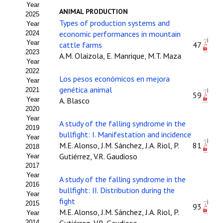
Year
Estatutos
ANIMAL PRODUCTION
2025
Types of production systems and
Year
Hacerse socio
economic performances in mountain
2024
Year
cattle farms
47
Noticias
2023
A.M. Olaizola, E. Manrique, M.T. Maza
Year
Galería de Fotos
2022
Los pesos económicos en mejora
Year
Web AIDA 2.0
genética animal
2021
59
Year
A. Blasco
2020
REVISTA ITEA
Year
A study of the falling syndrome in the
2019
bullfight: I. Manifestation and incidence
Presentación ITEA
Year
M.E. Alonso, J.M. Sánchez, J.A. Riol, P.
81
2018
Equipo Editorial
Gutiérrez, V.R. Gaudioso
Year
2017
Leer revista ITEA
Year
A study of the falling syndrome in the
2016
bullfight: II. Distribution during the
Year
Directrices para autores/as
fight
2015
93
M.E. Alonso, J.M. Sánchez, J.A. Riol, P.
Year
Políticas Editoriales
2014