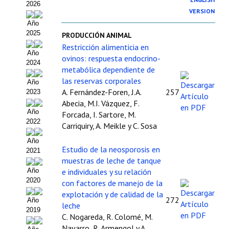
2026
VERSION
Estatutos
Año
2025
PRODUCCIÓN ANIMAL
Hacerse socio
Restricción alimenticia en
Año
ovinos: respuesta endocrino-
Noticias
2024
metabólica dependiente de
Galería de Fotos
las reservas corporales
Año
A. Fernández-Foren, J.A.
257
2023
Web AIDA 2.0
Abecia, M.I. Vázquez, F.
Año
Forcada, I. Sartore, M.
2022
REVISTA ITEA
Carriquiry, A. Meikle y C. Sosa
Año
Presentación ITEA
Estudio de la neosporosis en
2021
muestras de leche de tanque
Equipo Editorial
Año
e individuales y su relación
2020
con factores de manejo de la
Leer revista ITEA
explotación y de calidad de la
272
Año
leche
2019
Directrices para autores/as
C. Nogareda, R. Colomé, M.
Navarro, R. Armengol y A.