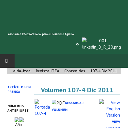
aida-itea
Revista ITEA
Contenidos
107-4 Dic 2011
INICIO
ARTÍCULOS EN
Volumen 107-4 Dic 2011
SOBRE NOSOTROS
PRENSA
Asociación AIDA
DESCARGAR
NÚMEROS
VOLUMEN
ANTERIORES
Cincuentenario AIDA
VIEW
Año
Organigrama
ENGLISH