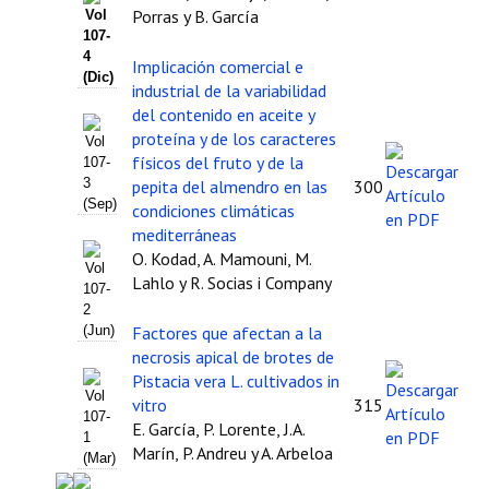
Porras y B. García
Vol
Buscador de Comunicaciones
107-
4
Implicación comercial e
CONTACTO
(Dic)
industrial de la variabilidad
del contenido en aceite y
BUSCADOR
proteína y de los caracteres
Vol
físicos del fruto y de la
107-
3
pepita del almendro en las
300
(Sep)
condiciones climáticas
mediterráneas
O. Kodad, A. Mamouni, M.
Vol
Lahlo y R. Socias i Company
107-
2
Factores que afectan a la
(Jun)
necrosis apical de brotes de
Pistacia vera L. cultivados in
Vol
vitro
315
107-
E. García, P. Lorente, J.A.
1
Marín, P. Andreu y A. Arbeloa
(Mar)