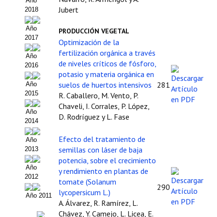
Año
Políticas Editoriales
Jubert
2018
Propuesta Volumen Especial
Año
PRODUCCIÓN VEGETAL
2017
Optimización de la
Sello Calidad FECYT
fertilización orgánica a través
Año
Premio Prensa Agraria
de niveles críticos de fósforo,
2016
potasio y materia orgánica en
Buscador de Artículos
suelos de huertos intensivos
281
Año
2015
R. Caballero, M. Vento, P.
JORNADAS AIDA
Chaveli, I. Corrales, P. López,
Año
D. Rodríguez y L. Fase
2014
Presentación Jornadas
Efecto del tratamiento de
Año
Comunicaciones
semillas con láser de baja
2013
potencia, sobre el crecimiento
Jornadas PAM 2026
Año
y rendimiento en plantas de
2012
tomate (Solanum
Premio Jóvenes Investigadores
290
lycopersicum L.)
Año 2011
A. Álvarez, R. Ramírez, L.
Buscador de Comunicaciones
Chávez, Y. Camejo, L. Licea, E.