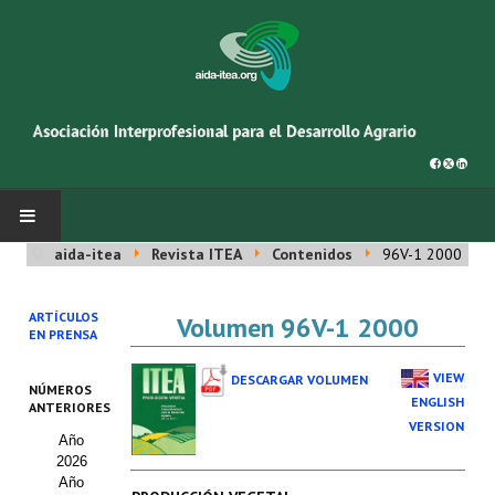
aida-itea
Revista ITEA
Contenidos
96V-1 2000
INICIO
ARTÍCULOS
Volumen 96V-1 2000
SOBRE NOSOTROS
EN PRENSA
Asociación AIDA
VIEW
DESCARGAR VOLUMEN
NÚMEROS
ENGLISH
ANTERIORES
Cincuentenario AIDA
VERSION
Año
2026
Organigrama
Año