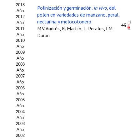
2013
Polinización y germinación,
in vivo
, del
Propuesta Volumen Especial
Año
polen en variedades de manzano, peral,
2012
nectarina y melocotonero
Sello Calidad FECYT
Año
49
M.V. Andrés, R. Martín, L. Perales, J.M.
2011
Premio Prensa Agraria
Año
Durán
2010
Año
Buscador de Artículos
2009
Año
JORNADAS AIDA
2008
Año
Presentación Jornadas
2007
Año
2006
Comunicaciones
Año
2005
Jornadas PAM 2026
Año
2004
Premio Jóvenes Investigadores
Año
2003
Buscador de Comunicaciones
Año
2002