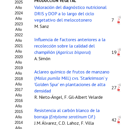
PRODUCCIÓN VEGETAL
2025
Estatutos
Valoración del diagnóstico nutricional
Año
DRIS y DOP a lo largo del ciclo
2024
Hacerse socio
Año
vegetativo del melocotonero
7
2023
M. Sanz
Noticias
Año
2022
Influencia de factores anteriores a la
Galería de Fotos
Año
recolección sobre la calidad del
2021
Web AIDA 2.0
Año
champiñón (
Agaricus bisporus
)
19
2020
A. Simón
Año
REVISTA ITEA
2019
Aclareo químico de frutos de manzano
Año
(
Malus pumila
Mill.) cvs. 'Starkrimson' y
Presentación ITEA
2018
'Golden Spur' en plantaciones de alta
Año
27
Equipo Editorial
2017
densidad
Año
R. Nieto‑Ángel, F. Gil‑Albert Velarde
2016
Leer revista ITEA
Año
Resistencia al carbón blanco de la
2015
Directrices para autores/as
borraja (
Entyloma serotinum
Cif.)
Año
42
J.M. Álvarez, C.D. Lahoz, F. Villa
2014
Políticas Editoriales
Año