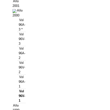
Buscador de Comunicaciones
Año
2001
CONTACTO
Año
2000
Vol
BUSCADOR
96A-
3 *
Vol
96V-
3
Vol
96A-
2
Vol
96V-
2
Vol
96A-
1
Vol
96V-
1
Año