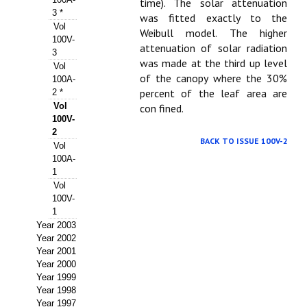
time). The solar attenuation
3 *
was fitted exactly to the
Propuesta Volumen Especial
Vol
Weibull model. The higher
100V-
Sello Calidad FECYT
attenuation of solar radiation
3
was made at the third up level
Vol
Premio Prensa Agraria
of the canopy where the 30%
100A-
percent of the leaf area are
2 *
Buscador de Artículos
Vol
con fined.
100V-
2
JORNADAS AIDA
BACK TO ISSUE 100V-2
Vol
100A-
Presentación Jornadas
1
Vol
Comunicaciones
100V-
1
Jornadas PAM 2026
Year 2003
Year 2002
Premio Jóvenes Investigadores
Year 2001
Year 2000
Year 1999
Buscador de Comunicaciones
Year 1998
Year 1997