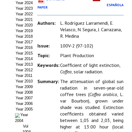
Year 2024
Estatutos
ESPAÑOLA
PAPER
Year 2023
Year 2022
Hacerse socio
Year 2021
Authors:
L. Rodríguez Larramendi, E.
Year 2020
Noticias
Velasco, N. Segura, J. Carrazana,
Year 2019
R. Medina
Year 2018
Galería de Fotos
Year 2017
Issue:
100V-2 (97-102)
Year 2016
Web AIDA 2.0
Year 2015
Topic:
Plant Production
Year 2014
Year 2013
Keywords:
Coefficient of light extinction,
REVISTA ITEA
Year 2012
Coffea
, solar radiation.
Year 2011
Presentación ITEA
Summary:
The attenuation of global sun
Year 2010
Year 2009
radiation in seven-year-old
Equipo Editorial
Year 2008
coffee trees (
Coffea arabica
, L.
Year 2007
var Bourbon), grown under
Leer revista ITEA
Year 2006
shade was studied. Extinction
Year 2005
coefficients obtained varied
Year
Directrices para autores/as
between 1,05 and 2,03, being
2004
higher at 13:00 hour (local
Vol
Políticas Editoriales
100A-