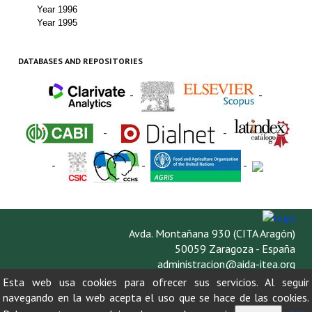
Buscador de Comunicaciones
Year 1996
Year 1995
CONTACTO
DATABASES AND REPOSITORIES
BUSCADOR
-
-
-
-
-
-
-
Avda. Montañana 930 (CITA Aragón)
50059 Zaragoza - España
administracion@aida-itea.org
976 716 305
Esta web usa cookies para ofrecer sus servicios. Al seguir
navegando en la web acepta el uso que se hace de las cookies.