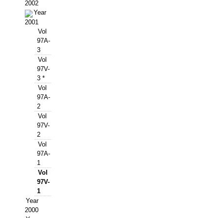
Buscador de Comunicaciones
2002
Year
CONTACTO
2001
Vol
97A-
BUSCADOR
3
Vol
97V-
3 *
Vol
97A-
2
Vol
97V-
2
Vol
97A-
1
Vol
97V-
1
Year
2000