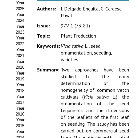
Year
Estatutos
Authors:
I. Delgado Enguita, C. Cardesa
2025
Year
Puyal
Hacerse socio
2024
Issue:
97V-1 (73-81)
Year
Noticias
2023
Topic:
Plant Production
Year
Galería de Fotos
2022
Keywords:
Vicia sativa
L., seed
Year
ornamentation, seedling,
Web AIDA 2.0
2021
varieties
Year
2020
REVISTA ITEA
Summary:
Two approaches have been
Year
studied for the early
2019
determination of the
Presentación ITEA
Year
homogeneity of common vetch
2018
Equipo Editorial
cultivars (
Vicia sativa
L.), the
Year
2017
ornamentation of the seed
Leer revista ITEA
Year
teguments and the dimensions
2016
of the leaflets of the first leaf
Year
Directrices para autores/as
on seedling. The study has been
2015
carried out on commercial seed
Year
Políticas Editoriales
from 21 varieties in both, rainfed
2014