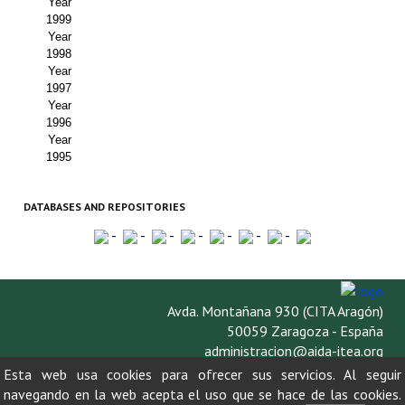
Year
1999
Year
1998
Year
1997
Year
1996
Year
1995
DATABASES AND REPOSITORIES
-
-
-
-
-
-
-
Avda. Montañana 930 (CITA Aragón)
50059 Zaragoza - España
administracion@aida-itea.org
976 716 305
Esta web usa cookies para ofrecer sus servicios. Al seguir
navegando en la web acepta el uso que se hace de las cookies.