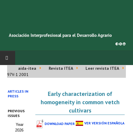
aida-itea
Revista ITEA
Leer revista ITEA
INICIO
97V-1 2001
SOBRE NOSOTROS
ARTICLES IN
Early characterization of
PRESS
Asociación AIDA
homogeneity in common vetch
cultivars
PREVIOUS
Cincuentenario AIDA
ISSUES
VER VERSIÓN ESPAÑOLA
DOWNLOAD PAPER
Year
Organigrama
2026