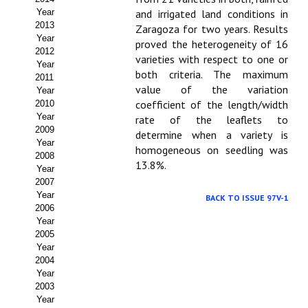
Year
and irrigated land conditions in
Propuesta Volumen Especial
2013
Zaragoza for two years. Results
Year
proved the heterogeneity of 16
Sello Calidad FECYT
2012
varieties with respect to one or
Year
both criteria. The maximum
Premio Prensa Agraria
2011
value of the variation
Year
Buscador de Artículos
coefficient of the length/width
2010
Year
rate of the leaflets to
2009
JORNADAS AIDA
determine when a variety is
Year
homogeneous on seedling was
2008
13.8%.
Presentación Jornadas
Year
2007
Comunicaciones
Year
BACK TO ISSUE 97V-1
2006
Year
Jornadas PAM 2026
2005
Year
Premio Jóvenes Investigadores
2004
Year
Buscador de Comunicaciones
2003
Year