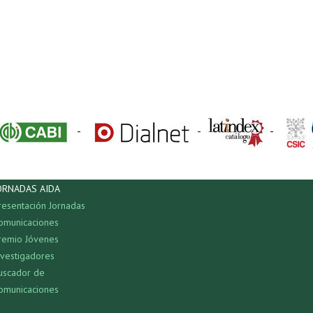
-
-
-
ORNADAS AIDA
resentación Jornadas
omunicaciones
remio Jóvenes
nvestigadores
uscador de
omunicaciones