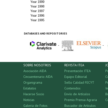
Year 1999
Year 1998
Year 1997
Year 1996
Year 1995
DATABASES AND REPOSITORIES
-
-
SOBRE NOSOTROS
REVISTA ITEA
J
Asociación AIDA
Presentación ITEA
P
Cincuentenario AIDA
Equipo Editorial
C
Organigrama
Sello Calidad FECYT
P
Estatutos
Contenidos
I
Hacerse Socio
Envío de Artículos
B
Noticias
Premio Prensa Agraria
C
Galeria de Fotos
Buscador de Artículos