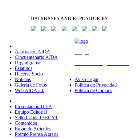
DATABASES AND REPOSITORIES
-
-
-
-
-
-
-
Sobre Nosotros
Avda. Montañana 930 (CITA
Asociación AIDA
Aragón)
Cincuentenario AIDA
50059 Zaragoza - España
Organigrama
administracion@aida-itea.org
Estatutos
976 716 305
Hacerse Socio
Noticias
Aviso Legal
Galeria de Fotos
Política de Privacidad
Web AIDA 2.0
Política de Cookies
Revista ITEA
Presentación ITEA
Equipo Editorial
Sello Calidad FECYT
Contenidos
Envío de Artículos
Premio Prensa Agraria