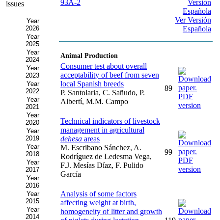
issues
Ver Versión
Year
2026
Española
Year
2025
Year
Animal Production
2024
Consumer test about overall
Year
acceptability of beef from seven
2023
local Spanish breeds
Year
89
2022
P. Santolaria, C. Sañudo, P.
Year
Albertí, M.M. Campo
2021
Year
Technical indicators of livestock
2020
management in agricultural
Year
2019
dehesa
areas
Year
M. Escribano Sánchez, A.
99
2018
Rodríguez de Ledesma Vega,
Year
F.J. Mesías Díaz, F. Pulido
2017
García
Year
2016
Analysis of some factors
Year
2015
affecting weight at birth,
Year
homogeneity of litter and growth
2014