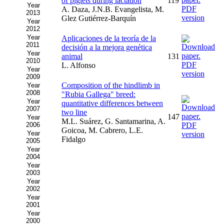
of piglets during lactation
119
Year
A. Daza, J.N.B. Evangelista, M.
2013
Glez Gutiérrez-Barquín
Year
2012
Year
Aplicaciones de la teoría de la
2011
decisión a la mejora genética
Year
animal
131
2010
L. Alfonso
Year
2009
Composition of the hindlimb in
Year
2008
"Rubia Gallega" breed:
Year
quantitative differences between
2007
two line
147
Year
M.L. Suárez, G. Santamarina, A.
2006
Goicoa, M. Cabrero, L.E.
Year
Fidalgo
2005
Year
2004
Year
2003
Year
2002
Year
2001
Year
2000