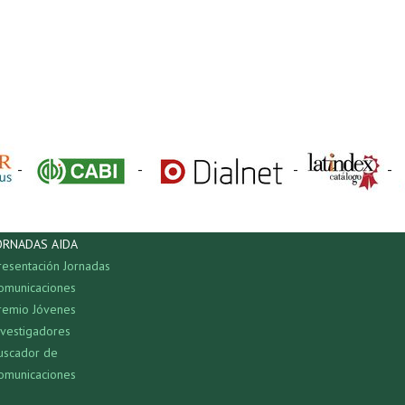
-
-
-
-
ORNADAS AIDA
resentación Jornadas
omunicaciones
remio Jóvenes
nvestigadores
uscador de
omunicaciones