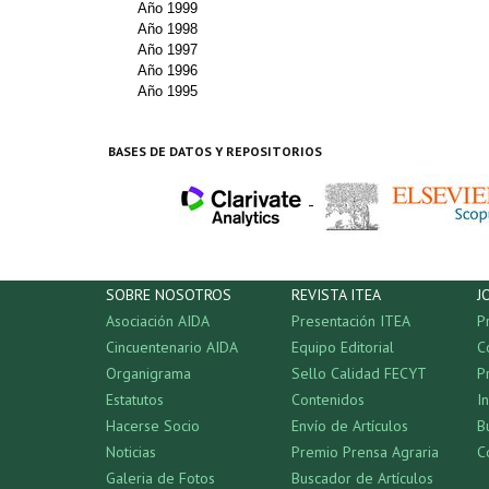
Año 1999
Año 1998
Año 1997
Año 1996
Año 1995
BASES DE DATOS Y REPOSITORIOS
-
SOBRE NOSOTROS
REVISTA ITEA
J
Asociación AIDA
Presentación ITEA
P
Cincuentenario AIDA
Equipo Editorial
C
Organigrama
Sello Calidad FECYT
P
Estatutos
Contenidos
I
Hacerse Socio
Envío de Artículos
B
Noticias
Premio Prensa Agraria
C
Galeria de Fotos
Buscador de Artículos