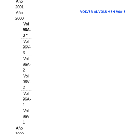
Buscador de Comunicaciones
Año
2001
VOLVER AL VOLUMEN 96A-3
CONTACTO
Año
2000
Vol
BUSCADOR
96A-
3 *
Vol
96V-
3
Vol
96A-
2
Vol
96V-
2
Vol
96A-
1
Vol
96V-
1
Año
1999