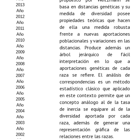
2013
basa en distancias genéticas y su
Propuesta Volumen Especial
Año
medida de diversidad posee
2012
propiedades teóricas que hacen
Sello Calidad FECYT
Año
de ella una medida robusta
2011
frente a nuevas aportaciones
Premio Prensa Agraria
Año
poblacionales y variaciones en las
2010
Año
Buscador de Artículos
distancias. Produce además un
2009
árbol jerárquico de fácil
Año
JORNADAS AIDA
interpretación en lo que a
2008
aportaciones genéticas de cada
Año
raza se refiere. El análisis de
Presentación Jornadas
2007
correspondencias es un método
Año
2006
Comunicaciones
estadístico clásico que aplicado
Año
en este contexto permite que un
2005
Jornadas PAM 2026
concepto análogo al de la tasa
Año
de inercia se equipare al de la
2004
Premio Jóvenes Investigadores
diversidad aportada por cada
Año
raza, además de generar una
2003
Buscador de Comunicaciones
Año
representación gráfica de las
2002
relaciones entre las razas.