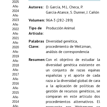
2025
Estatutos
Año
Autores:
D. García, M.L. Checa, P.
2024
García‑Atance, S. Dunner, J. Cañón
Hacerse socio
Año
Volumen:
96A-3 (282-289)
2023
Noticias
Año
Tipo de
Producción Animal
2022
Galería de Fotos
Artículo:
Año
2021
Palabras
Diversidad genética,
Web AIDA 2.0
Año
Clave:
procedimiento de Weitzman,
2020
análisis de correspondencia
Año
REVISTA ITEA
2019
Resumen:
Con el objetivo de estudiar la
Año
diversidad genética existente en
Presentación ITEA
2018
un conjunto de razas equinas
Año
Equipo Editorial
2017
españolas y el aporte de cada
Año
raza a la diversidad global de cara
2016
Leer revista ITEA
a la aplicación de políticas de
Año
gestión de recursos genéticos, se
2015
Directrices para autores/as
comparan en este artículo dos
Año
procedimientos alternativos. El
2014
Políticas Editoriales
Año
propuesto por Weitzmann se