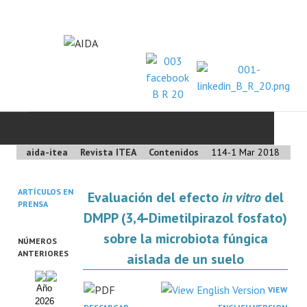
aida-itea
Revista ITEA
Contenidos
114-1 Mar 2018
INICIO
ARTÍCULOS EN
SOBRE NOSOTROS
Evaluación del efecto
in vitro
del
PRENSA
DMPP (3,4‑Dimetilpirazol fosfato)
Asociación AIDA
sobre la microbiota fúngica
NÚMEROS
ANTERIORES
Cincuentenario AIDA
aislada de un suelo
Organigrama
Año
VIEW
2026