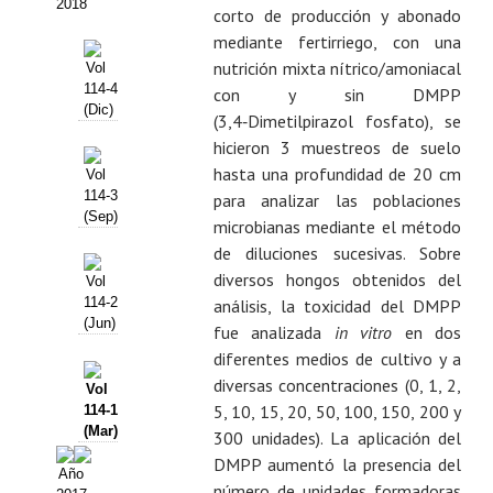
2018
corto de producción y abonado
Propuesta Volumen Especial
mediante fertirriego, con una
Sello Calidad FECYT
nutrición mixta nítrico/amoniacal
Vol
114-4
con y sin DMPP
(Dic)
Premio Prensa Agraria
(3,4‑Dimetilpirazol fosfato), se
hicieron 3 muestreos de suelo
Buscador de Artículos
hasta una profundidad de 20 cm
Vol
114-3
para analizar las poblaciones
JORNADAS AIDA
(Sep)
microbianas mediante el método
de diluciones sucesivas. Sobre
Presentación Jornadas
diversos hongos obtenidos del
Vol
Comunicaciones
114-2
análisis, la toxicidad del DMPP
(Jun)
fue analizada
in vitro
en dos
Jornadas PAM 2026
diferentes medios de cultivo y a
diversas concentraciones (0, 1, 2,
Vol
Premio Jóvenes Investigadores
5, 10, 15, 20, 50, 100, 150, 200 y
114-1
(Mar)
300 unidades). La aplicación del
Buscador de Comunicaciones
DMPP aumentó la presencia del
Año
Buscador de Comunicaciones
número de unidades formadoras