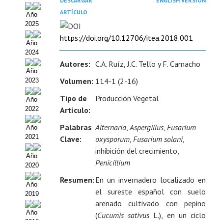
DESCARGAR
ENGLISH VERSION
Estatutos
ARTÍCULO
Año
Hacerse socio
2025
https://doi.org/10.12706/itea.2018.001
Año
Noticias
2024
Autores:
C.A. Ruíz, J.C. Tello y F. Camacho
Galería de Fotos
Año
Volumen:
114-1 (2-16)
2023
Web AIDA 2.0
Tipo de
Producción Vegetal
Año
REVISTA ITEA
2022
Artículo:
Palabras
Alternaria
,
Aspergillus
,
Fusarium
Año
Presentación ITEA
2021
Clave:
oxysporum
,
Fusarium solani
,
Equipo Editorial
inhibición del crecimiento,
Año
Penicillium
2020
Leer revista ITEA
Resumen:
En un invernadero localizado en
Año
Directrices para autores/as
el sureste español con suelo
2019
arenado cultivado con pepino
Políticas Editoriales
Año
(
Cucumis sativus
L.), en un ciclo