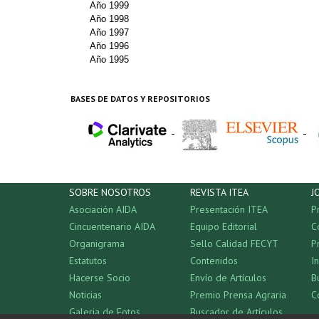
Año 1999
Año 1998
Año 1997
Año 1996
Año 1995
BASES DE DATOS Y REPOSITORIOS
-
-
SOBRE NOSOTROS
REVISTA ITEA
J
Asociación AIDA
Presentación ITEA
P
Cincuentenario AIDA
Equipo Editorial
C
Organigrama
Sello Calidad FECYT
P
Estatutos
Contenidos
I
Hacerse Socio
Envío de Artículos
B
Noticias
Premio Prensa Agraria
C
Galeria de Fotos
Buscador de Artículos