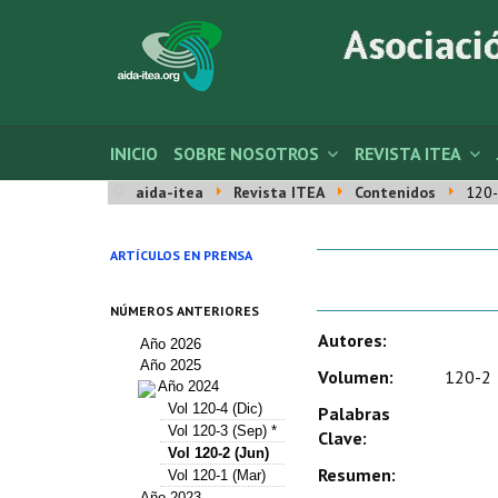
INICIO
SOBRE NOSOTROS
REVISTA ITEA
aida-itea
Revista ITEA
Contenidos
120-
ARTÍCULOS EN PRENSA
NÚMEROS ANTERIORES
Autores:
Año 2026
Año 2025
Volumen:
120-2
Año 2024
Vol 120-4 (Dic)
Palabras
Vol 120-3 (Sep) *
Clave:
Vol 120-2 (Jun)
Resumen:
Vol 120-1 (Mar)
Año 2023