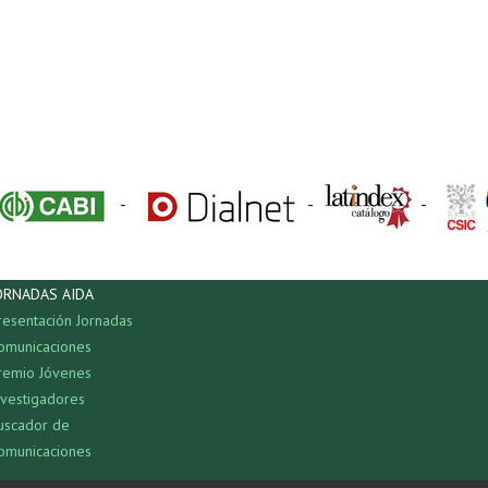
-
-
-
ORNADAS AIDA
resentación Jornadas
omunicaciones
remio Jóvenes
nvestigadores
uscador de
omunicaciones