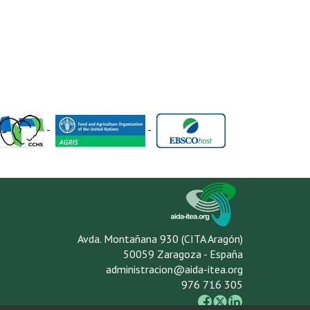
-
-
Avda. Montañana 930 (CITA Aragón)
50059 Zaragoza - España
administracion@aida-itea.org
976 716 305