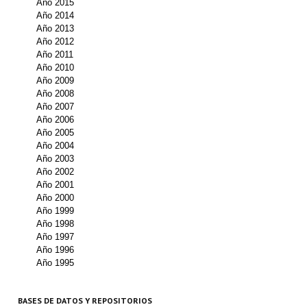
Año 2015
Año 2014
Propuesta Volumen Especial
Año 2013
Año 2012
Sello Calidad FECYT
Año 2011
Año 2010
Premio Prensa Agraria
Año 2009
Año 2008
Buscador de Artículos
Año 2007
Año 2006
Año 2005
JORNADAS AIDA
Año 2004
Año 2003
Presentación Jornadas
Año 2002
Año 2001
Comunicaciones
Año 2000
Año 1999
Jornadas PAM 2026
Año 1998
Año 1997
Año 1996
Premio Jóvenes Investigadores
Año 1995
Buscador de Comunicaciones
BASES DE DATOS Y REPOSITORIOS