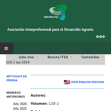
aida-itea
Revista ITEA
Contenidos
INICIO
120-2 Jun 2024
SOBRE NOSOTROS
ARTÍCULOS EN
PRENSA
VIEW ENGLISH VERSION
Asociación AIDA
NÚMEROS
Cincuentenario AIDA
Autores:
ANTERIORES
Volumen:
120-2
Año 2026
Organigrama
Año 2025