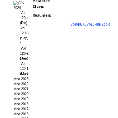
Palabras
Año
Estatutos
Clave:
2024
Vol
Hacerse socio
Resumen:
120-4
(Dic)
VOLVER AL VOLUMEN 120-2
Noticias
Vol
120-3
Galería de Fotos
(Sep)
*
Web AIDA 2.0
Vol
120-2
(Jun)
REVISTA ITEA
Vol
120-1
Presentación ITEA
(Mar)
Año 2023
Equipo Editorial
Año 2022
Año 2021
Leer revista ITEA
Año 2020
Año 2019
Directrices para autores/as
Año 2018
Año 2017
Año 2016
Políticas Editoriales