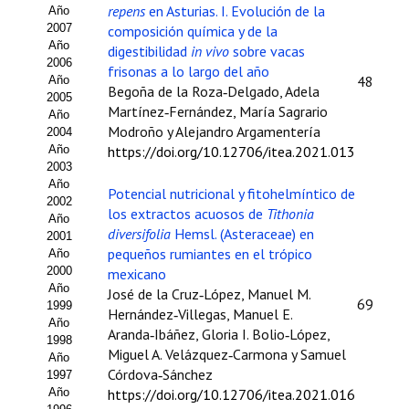
Buscador de Comunicaciones
repens
en Asturias. I. Evolución de la
Año
2007
composición química y de la
CONTACTO
Año
digestibilidad
in vivo
sobre vacas
2006
frisonas a lo largo del año
48
Año
BUSCADOR
Begoña de la Roza‑Delgado, Adela
2005
Martínez‑Fernández, María Sagrario
Año
Modroño y Alejandro Argamentería
2004
Año
https://doi.org/10.12706/itea.2021.013
2003
Año
Potencial nutricional y fitohelmíntico de
2002
los extractos acuosos de
Tithonia
Año
diversifolia
Hemsl. (Asteraceae) en
2001
pequeños rumiantes en el trópico
Año
2000
mexicano
Año
José de la Cruz‑López, Manuel M.
69
1999
Hernández‑Villegas, Manuel E.
Año
Aranda‑Ibáñez, Gloria I. Bolio‑López,
1998
Miguel A. Velázquez‑Carmona y Samuel
Año
Córdova‑Sánchez
1997
Año
https://doi.org/10.12706/itea.2021.016