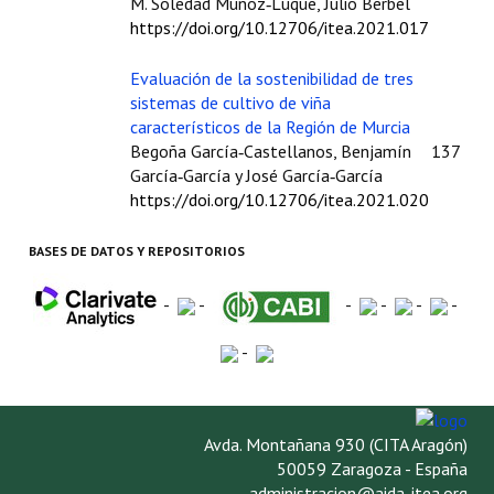
M. Soledad Muñoz‑Luque, Julio Berbel
https://doi.org/10.12706/itea.2021.017
Evaluación de la sostenibilidad de tres
sistemas de cultivo de viña
característicos de la Región de Murcia
Begoña García‑Castellanos, Benjamín
137
García‑García y José García‑García
https://doi.org/10.12706/itea.2021.020
BASES DE DATOS Y REPOSITORIOS
-
-
-
-
-
-
-
Avda. Montañana 930 (CITA Aragón)
50059 Zaragoza - España
administracion@aida-itea.org