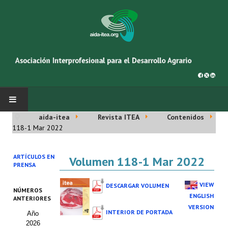
aida-itea
Revista ITEA
Contenidos
INICIO
118-1 Mar 2022
SOBRE NOSOTROS
ARTÍCULOS EN
Volumen 118-1 Mar 2022
PRENSA
Asociación AIDA
VIEW
DESCARGAR VOLUMEN
NÚMEROS
Cincuentenario AIDA
ENGLISH
ANTERIORES
VERSION
INTERIOR DE PORTADA
Año
Organigrama
2026