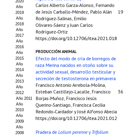
2020
Carlos Alberto Garza‑Alonso, Fernando
Año
Propuesta Volumen Especial
de Jesús Carballo‑Méndez, Pablo Alán
19
2019
Rodríguez‑Salinas, Emilio
Año
Sello Calidad FECYT
2018
Olivares‑Sáenz y Juan Carlos
Año
Rodríguez‑Ortiz
Premio Prensa Agraria
2017
https://doi.org/10.12706/itea.2021.018
Año
Buscador de Artículos
2016
PRODUCCIÓN ANIMAL
Año
Efecto del modo de cría de borregos de
2015
JORNADAS AIDA
Año
raza Merina nacidos en otoño sobre su
2014
actividad sexual, desarrollo testicular y
Presentación Jornadas
Año
secreción de testosterona en primavera
2013
Francisco Antonio Arrebola‑Molina,
Comunicaciones
Año
Esteban Castillejo‑Lacalle, Francisco
36
2012
Jornadas PAM 2026
Borjas‑Muñoz, Francisco Jesús
Año 2011
Año
Querino‑Santiago, Francisca Cecilia
2010
Premio Jóvenes Investigadores
Redondo‑Cardador y José Alfonso Abecia
Año
https://doi.org/10.12706/itea.2021.012
2009
Buscador de Comunicaciones
Año
Pradera de
Lolium perenne
y
Trifolium
2008