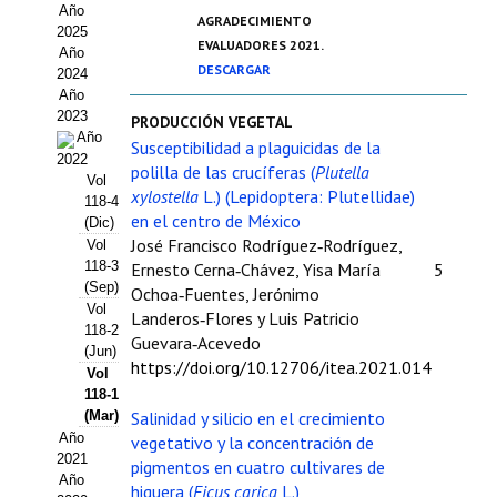
Año
Estatutos
AGRADECIMIENTO
2025
EVALUADORES 2021.
Año
Hacerse socio
DESCARGAR
2024
Año
Noticias
2023
PRODUCCIÓN VEGETAL
Año
Susceptibilidad a plaguicidas de la
Galería de Fotos
2022
polilla de las crucíferas (
Plutella
Vol
xylostella
L.) (Lepidoptera: Plutellidae)
Web AIDA 2.0
118-4
en el centro de México
(Dic)
José Francisco Rodríguez‑Rodríguez,
Vol
REVISTA ITEA
118-3
Ernesto Cerna‑Chávez, Yisa María
5
(Sep)
Ochoa‑Fuentes, Jerónimo
Presentación ITEA
Vol
Landeros‑Flores y Luis Patricio
118-2
Guevara‑Acevedo
Equipo Editorial
(Jun)
https://doi.org/10.12706/itea.2021.014
Vol
Leer revista ITEA
118-1
(Mar)
Salinidad y silicio en el crecimiento
Directrices para autores/as
Año
vegetativo y la concentración de
2021
pigmentos en cuatro cultivares de
Año
Políticas Editoriales
higuera (
Ficus carica
L.)