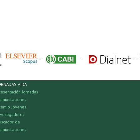
-
-
-
ORNADAS AIDA
resentación Jornadas
omunicaciones
remio Jóvenes
nvestigadores
uscador de
omunicaciones