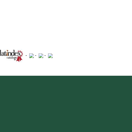
-
-
-