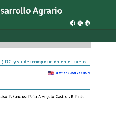
.) DC. y su descomposición en el suelo
VIEW ENGLISH VERSION
ciso, P. Sánchez-Peña, A. Angulo-Castro y R. Pinto-