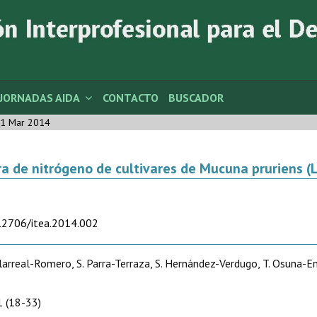
JORNADAS AIDA
CONTACTO
BUSCADOR
1 Mar 2014
a de nitrógeno de cultivares de Mucuna pruriens (L
.12706/itea.2014.002
llarreal-Romero, S. Parra-Terraza, S. Hernández-Verdugo, T. Osuna-En
 (18-33)