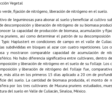
cción Vegetal
 verde, fijación de nitrógeno, liberación de nitrógeno en el suelo.
ltivo de leguminosas para abonar al suelo y beneficiar al cultivo su
de descomposición y liberación de nitrógeno de su biomasa producid
onocer la capacidad de producción de biomasa, acumulación y fijac
a pruriens, así como determinar el patrón de su descomposición y 
 Typic Haplustert en condiciones de campo en el valle de Culiac
las subdivididas en bloques al azar con cuatro repeticiones. Los 
asa y mostraron comparable capacidad de acumulación de nitr
férico. No hubo diferencia significativa entre cultivares, dentro 
mposición y liberación de nitrógeno en el suelo de su follaje. Los
mposición y liberación de nitrógeno del follaje fue, comparati
je, más alta en los primeros 15 días aplicado a 20 cm de profundi
ficie del suelo. La cantidad de biomasa producida, el monto de n
fera por los tres cultivares de Mucuna pruriens estudiados, mue
tura del suelo en Valle de Culiacán, Sinaloa, México.