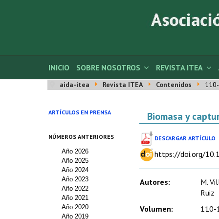
INICIO
SOBRE NOSOTROS
REVISTA ITEA
aida-itea
Revista ITEA
Contenidos
110-
ARTÍCULOS EN PRENSA
Biomasa y captur
NÚMEROS ANTERIORES
DESCARGAR ARTÍCULO
Año 2026
https://doi.org/10
Año 2025
Año 2024
Año 2023
Autores:
M. Vi
Año 2022
Ruiz
Año 2021
Año 2020
Volumen:
110-1
Año 2019