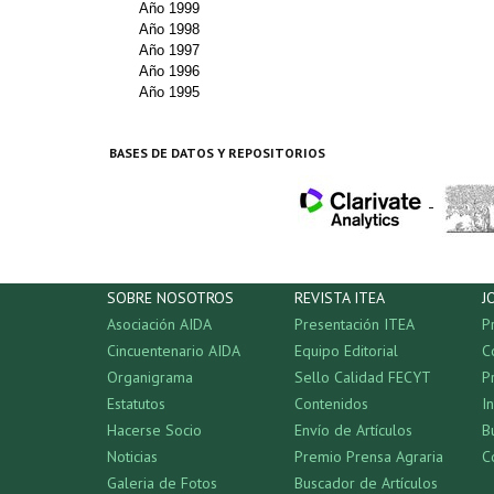
Año 1999
Año 1998
Año 1997
Año 1996
Año 1995
BASES DE DATOS Y REPOSITORIOS
-
SOBRE NOSOTROS
REVISTA ITEA
J
Asociación AIDA
Presentación ITEA
P
Cincuentenario AIDA
Equipo Editorial
C
Organigrama
Sello Calidad FECYT
P
Estatutos
Contenidos
I
Hacerse Socio
Envío de Artículos
B
Noticias
Premio Prensa Agraria
C
Galeria de Fotos
Buscador de Artículos