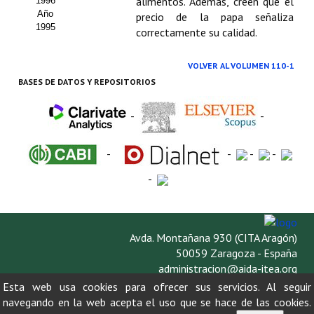
alimentos. Además, creen que el
1996
Año
precio de la papa señaliza
1995
correctamente su calidad.
VOLVER AL VOLUMEN 110-1
BASES DE DATOS Y REPOSITORIOS
-
-
-
-
-
-
-
Avda. Montañana 930 (CITA Aragón)
50059 Zaragoza - España
administracion@aida-itea.org
976 716 305
Esta web usa cookies para ofrecer sus servicios. Al seguir
navegando en la web acepta el uso que se hace de las cookies.