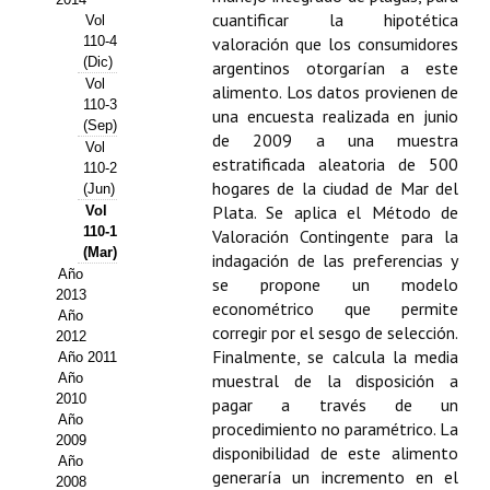
cuantificar la hipotética
Vol
Propuesta Volumen Especial
110-4
valoración que los consumidores
(Dic)
argentinos otorgarían a este
Sello Calidad FECYT
Vol
alimento. Los datos provienen de
110-3
una encuesta realizada en junio
Premio Prensa Agraria
(Sep)
de 2009 a una muestra
Vol
estratificada aleatoria de 500
Buscador de Artículos
110-2
hogares de la ciudad de Mar del
(Jun)
Plata. Se aplica el Método de
Vol
JORNADAS AIDA
110-1
Valoración Contingente para la
(Mar)
indagación de las preferencias y
Presentación Jornadas
Año
se propone un modelo
2013
econométrico que permite
Comunicaciones
Año
corregir por el sesgo de selección.
2012
Jornadas PAM 2026
Finalmente, se calcula la media
Año 2011
Año
muestral de la disposición a
2010
Premio Jóvenes Investigadores
pagar a través de un
Año
procedimiento no paramétrico. La
2009
Buscador de Comunicaciones
disponibilidad de este alimento
Año
generaría un incremento en el
2008