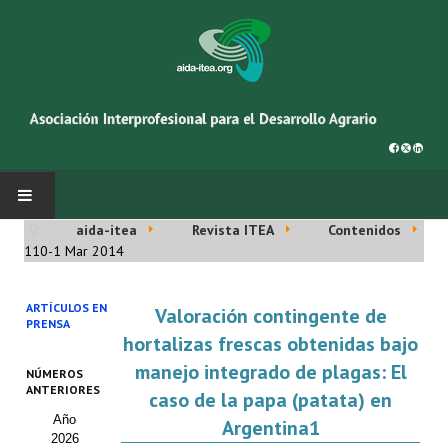
aida-itea
Revista ITEA
Contenidos
INICIO
110-1 Mar 2014
SOBRE NOSOTROS
ARTÍCULOS EN
Valoración contingente de
PRENSA
Asociación AIDA
hortalizas frescas obtenidas bajo
manejo integrado de plagas: El
NÚMEROS
Cincuentenario AIDA
ANTERIORES
caso de la papa (patata) en
Año
Organigrama
Argentina1
2026