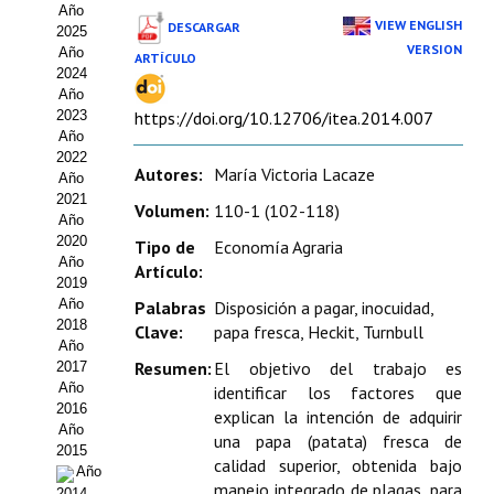
Año
Estatutos
VIEW ENGLISH
DESCARGAR
2025
VERSION
Año
ARTÍCULO
Hacerse socio
2024
Año
Noticias
2023
https://doi.org/10.12706/itea.2014.007
Año
Galería de Fotos
2022
Autores:
María Victoria Lacaze
Año
Web AIDA 2.0
2021
Volumen:
110-1 (102-118)
Año
2020
REVISTA ITEA
Tipo de
Economía Agraria
Año
Artículo:
2019
Presentación ITEA
Año
Palabras
Disposición a pagar, inocuidad,
2018
Clave:
papa fresca, Heckit, Turnbull
Equipo Editorial
Año
Resumen:
El objetivo del trabajo es
2017
Leer revista ITEA
Año
identificar los factores que
2016
explican la intención de adquirir
Año
Directrices para autores/as
una papa (patata) fresca de
2015
calidad superior, obtenida bajo
Año
Políticas Editoriales
manejo integrado de plagas, para
2014