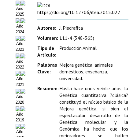
Estatutos
Año
https://doi.org/10.12706/itea.2015.022
2025
Hacerse socio
Año
Autores:
J. Piedrafita
Noticias
2024
Volumen:
111-4 (348-365)
Galería de Fotos
Año
Tipo de
Producción Animal
2023
Artículo:
Web AIDA 2.0
Año
Palabras
Mejora genética, animales
2022
REVISTA ITEA
Clave:
domésticos, enseñanza,
universidad.
Año
Presentación ITEA
2021
Resumen:
Hasta hace unos veinte años, la
Genética cuantitativa ?clásica?
Equipo Editorial
Año
constituyó el núcleo básico de la
2020
Leer revista ITEA
Mejora genética, si bien el
Año
espectacular desarrollo de la
2019
Directrices para autores/as
Genética molecular y la
Genómica ha hecho que los
Año
Políticas Editoriales
mejoradores se hallen