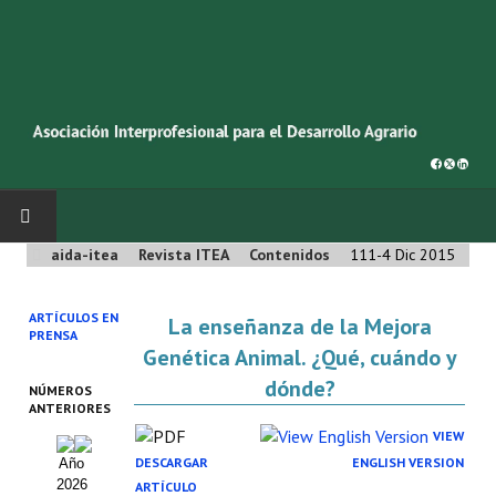
aida-itea
Revista ITEA
Contenidos
111-4 Dic 2015
INICIO
ARTÍCULOS EN
La enseñanza de la Mejora
SOBRE NOSOTROS
PRENSA
Genética Animal. ¿Qué, cuándo y
Asociación AIDA
dónde?
NÚMEROS
ANTERIORES
Cincuentenario AIDA
VIEW
DESCARGAR
ENGLISH VERSION
Año
Organigrama
2026
ARTÍCULO