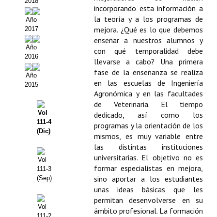
2018
incorporando esta información a
Propuesta Volumen Especial
la teoría y a los programas de
Año
mejora. ¿Qué es lo que debemos
2017
Sello Calidad FECYT
enseñar a nuestros alumnos y
Año
con qué temporalidad debe
Premio Prensa Agraria
2016
llevarse a cabo? Una primera
fase de la enseñanza se realiza
Buscador de Artículos
Año
en las escuelas de Ingeniería
2015
Agronómica y en las facultades
JORNADAS AIDA
de Veterinaria. El tiempo
Vol
dedicado, así como los
Presentación Jornadas
111-4
programas y la orientación de los
(Dic)
mismos, es muy variable entre
Comunicaciones
las distintas instituciones
universitarias. El objetivo no es
Jornadas PAM 2026
Vol
formar especialistas en mejora,
111-3
Premio Jóvenes Investigadores
sino aportar a los estudiantes
(Sep)
unas ideas básicas que les
Buscador de Comunicaciones
permitan desenvolverse en su
Vol
ámbito profesional. La formación
111-2