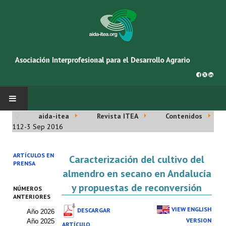
aida-itea
Revista ITEA
Contenidos
INICIO
112-3 Sep 2016
SOBRE NOSOTROS
ARTÍCULOS EN
Caracterización del cultivo del
PRENSA
Asociación AIDA
almendro en secano en Andalucía
y propuestas de reconversión
NÚMEROS
Cincuentenario AIDA
ANTERIORES
VIEW ENGLISH
DESCARGAR
Año 2026
Organigrama
VERSION
Año 2025
ARTÍCULO