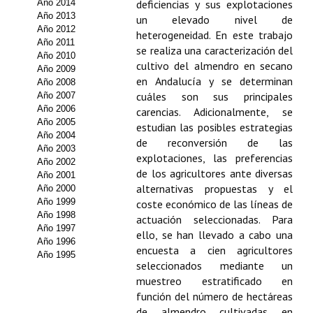
Año 2014
deficiencias y sus explotaciones
Año 2013
un elevado nivel de
Propuesta Volumen Especial
Año 2012
heterogeneidad. En este trabajo
Año 2011
Sello Calidad FECYT
se realiza una caracterización del
Año 2010
cultivo del almendro en secano
Año 2009
Premio Prensa Agraria
en Andalucía y se determinan
Año 2008
cuáles son sus principales
Año 2007
Buscador de Artículos
Año 2006
carencias. Adicionalmente, se
Año 2005
estudian las posibles estrategias
Año 2004
JORNADAS AIDA
de reconversión de las
Año 2003
explotaciones, las preferencias
Año 2002
Presentación Jornadas
de los agricultores ante diversas
Año 2001
alternativas propuestas y el
Año 2000
Comunicaciones
Año 1999
coste económico de las líneas de
Año 1998
actuación seleccionadas. Para
Jornadas PAM 2026
Año 1997
ello, se han llevado a cabo una
Año 1996
encuesta a cien agricultores
Año 1995
Premio Jóvenes Investigadores
seleccionados mediante un
muestreo estratificado en
Buscador de Comunicaciones
función del número de hectáreas
de almendro cultivadas en