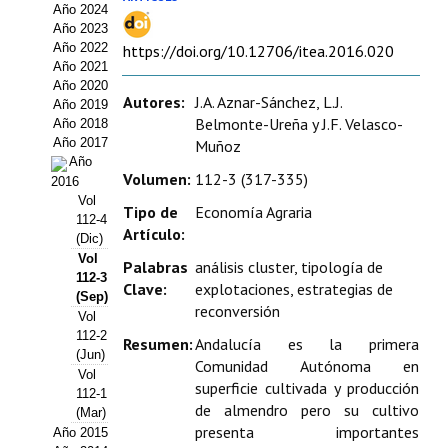
Año 2024
Estatutos
Año 2023
Año 2022
https://doi.org/10.12706/itea.2016.020
Hacerse socio
Año 2021
Año 2020
Noticias
Autores:
J.A. Aznar-Sánchez, L.J.
Año 2019
Belmonte-Ureña y J.F. Velasco-
Año 2018
Galería de Fotos
Año 2017
Muñoz
Año
Volumen:
112-3 (317-335)
Web AIDA 2.0
2016
Vol
Tipo de
Economía Agraria
112-4
REVISTA ITEA
Artículo:
(Dic)
Vol
Palabras
análisis cluster, tipología de
Presentación ITEA
112-3
Clave:
explotaciones, estrategias de
(Sep)
reconversión
Equipo Editorial
Vol
112-2
Resumen:
Andalucía es la primera
Leer revista ITEA
(Jun)
Comunidad Autónoma en
Vol
superficie cultivada y producción
Directrices para autores/as
112-1
de almendro pero su cultivo
(Mar)
presenta importantes
Año 2015
Políticas Editoriales