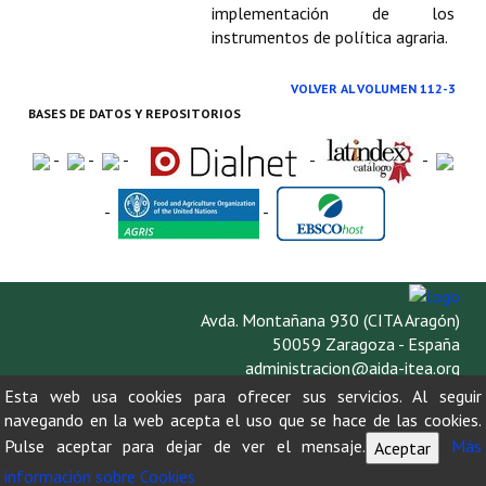
implementación de los
instrumentos de política agraria.
VOLVER AL VOLUMEN 112-3
BASES DE DATOS Y REPOSITORIOS
-
-
-
-
-
-
-
Avda. Montañana 930 (CITA Aragón)
50059 Zaragoza - España
administracion@aida-itea.org
976 716 305
Esta web usa cookies para ofrecer sus servicios. Al seguir
navegando en la web acepta el uso que se hace de las cookies.
Pulse aceptar para dejar de ver el mensaje.
Más
Aceptar
información sobre Cookies
AVISO LEGAL
POLÍTICA DE PRIVACIDAD
POLÍTICA DE COOKIES