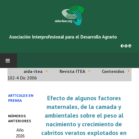
aida-itea
Revista ITEA
Contenidos
INICIO
102-4 Dic 2006
SOBRE NOSOTROS
ARTÍCULOS EN
Efecto de algunos factores
PRENSA
Asociación AIDA
maternales, de la camada y
ambientales sobre el peso al
NÚMEROS
Cincuentenario AIDA
ANTERIORES
nacimiento y crecimiento de
Año
Organigrama
cabritos veratos explotados en
2026