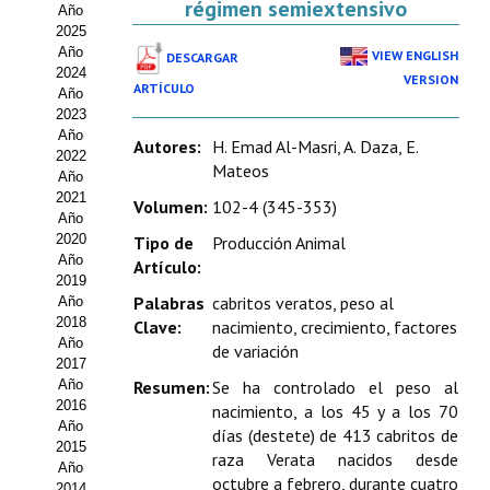
régimen semiextensivo
Año
Estatutos
2025
Año
VIEW ENGLISH
DESCARGAR
Hacerse socio
2024
VERSION
ARTÍCULO
Año
Noticias
2023
Año
Autores:
H. Emad Al-Masri, A. Daza, E.
Galería de Fotos
2022
Mateos
Año
Web AIDA 2.0
2021
Volumen:
102-4 (345-353)
Año
2020
Tipo de
Producción Animal
REVISTA ITEA
Año
Artículo:
2019
Presentación ITEA
Palabras
cabritos veratos, peso al
Año
2018
Clave:
nacimiento, crecimiento, factores
Equipo Editorial
Año
de variación
2017
Leer revista ITEA
Año
Resumen:
Se ha controlado el peso al
2016
nacimiento, a los 45 y a los 70
Año
Directrices para autores/as
días (destete) de 413 cabritos de
2015
raza Verata nacidos desde
Año
Políticas Editoriales
octubre a febrero, durante cuatro
2014