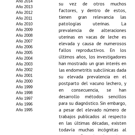
Año 2014
su vez de otros muchos
Año 2013
Propuesta Volumen Especial
factores, y dentro de estos,
Año 2012
tienen gran relevancia las
Año 2011
Sello Calidad FECYT
patologías uterinas. La
Año 2010
prevalencia de alteraciones
Año 2009
Premio Prensa Agraria
Año 2008
uterinas en vacas de leche es
Año 2007
elevada y causa de numerosos
Buscador de Artículos
Año 2006
fallos reproductivos. En los
Año 2005
últimos años, los investigadores
Año 2004
JORNADAS AIDA
han mostrado un gran interés en
Año 2003
las endometritis subclínicas dada
Año 2002
Presentación Jornadas
Año 2001
su elevada prevalencia en el
Año 2000
postparto del vacuno lechero, y
Comunicaciones
Año 1999
en consecuencia, se han
Año 1998
desarrollo métodos sencillos
Jornadas PAM 2026
Año 1997
para su diagnóstico. Sin embargo,
Año 1996
a pesar del elevado número de
Año 1995
Premio Jóvenes Investigadores
trabajos publicados al respecto
Buscador de Comunicaciones
en las últimas décadas, existen
todavía muchas incógnitas al