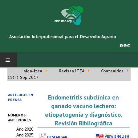
aida-itea
Revista ITEA
Contenidos
INICIO
113-3 Sep 2017
SOBRE NOSOTROS
ARTÍCULOS EN
Endometritis subclínica en
PRENSA
Asociación AIDA
ganado vacuno lechero:
etiopatogenia y diagnóstico.
NÚMEROS
Cincuentenario AIDA
ANTERIORES
Revisión Bibliográfica
Año 2026
Organigrama
Año 2025
VIEW ENGLISH
DESCARGAR