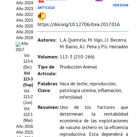
Año 2024
Estatutos
VERSION
ARTÍCULO
Año 2023
Año 2022
Hacerse socio
Año 2021
https://doi.org/10.12706/itea.2017.016
Año 2020
Noticias
Año 2019
Año 2018
Autores:
L.A. Quintela, M. Vigo, J.J. Becerra,
Galería de Fotos
Año
M. Barrio, A.I. Peña y P.G. Herradón
2017
Web AIDA 2.0
Vol
Volumen:
113-3 (250-266)
113-4
Tipo de
Producción Animal
(Dic)
REVISTA ITEA
Artículo:
Vol
113-3
Presentación ITEA
Palabras
Vaca de leche, reproducción,
(Sep)
Clave:
patología uterina, inflamación,
Vol
Equipo Editorial
infertilidad
113-2
(Jun)
Resumen:
Uno de los factores que
Leer revista ITEA
Vol
determinan la rentabilidad
113-1
económica de las explotaciones
Directrices para autores/as
(Mar)
Año 2016
de vacuno lechero es la eficiencia
Año 2015
Políticas Editoriales
reproductiva. Esta dependerá a