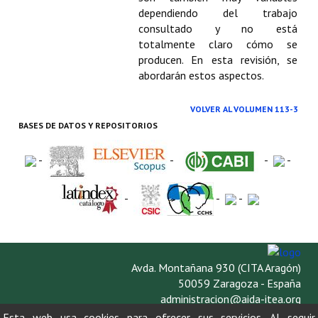
dependiendo del trabajo
consultado y no está
totalmente claro cómo se
producen. En esta revisión, se
abordarán estos aspectos.
VOLVER AL VOLUMEN 113-3
BASES DE DATOS Y REPOSITORIOS
-
-
-
-
-
-
-
Avda. Montañana 930 (CITA Aragón)
50059 Zaragoza - España
administracion@aida-itea.org
976 716 305
Esta web usa cookies para ofrecer sus servicios. Al seguir