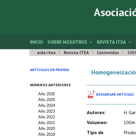
INICIO
SOBRE NOSOTROS
REVISTA ITEA
aida-itea
Revista ITEA
Contenidos
100
ARTÍCULOS EN PRENSA
Homogeneización 
NÚMEROS ANTERIORES
Año 2026
DESCARGAR ARTÍCULO
Año 2025
Año 2024
Año 2023
Autores:
H. Gar
Año 2022
Volumen:
100A-
Año 2021
Año 2020
Tipo de
Produ
Año 2019