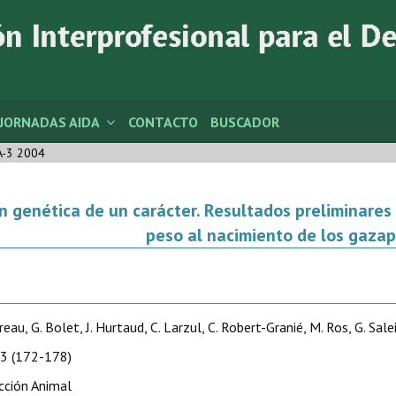
JORNADAS AIDA
CONTACTO
BUSCADOR
A-3 2004
genética de un carácter. Resultados preliminares 
peso al nacimiento de los gaza
reau, G. Bolet, J. Hurtaud, C. Larzul, C. Robert-Granié, M. Ros, G. Sale
3 (172-178)
cción Animal