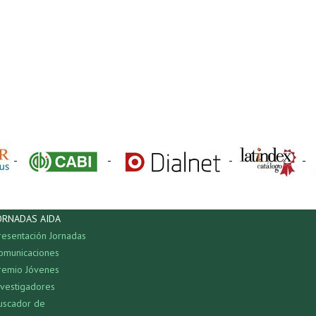
-
-
-
-
ORNADAS AIDA
resentación Jornadas
omunicaciones
remio Jóvenes
nvestigadores
uscador de