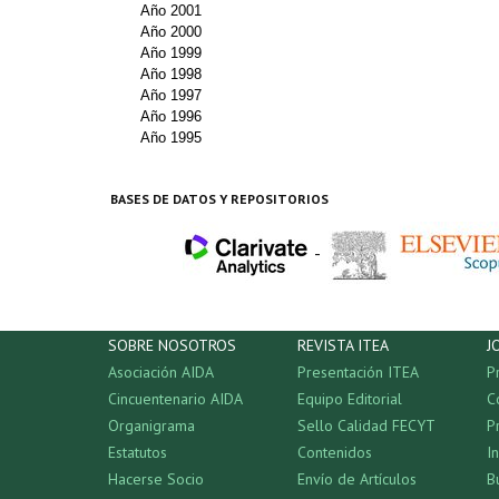
Año 2001
Año 2000
Año 1999
Año 1998
Año 1997
Año 1996
Año 1995
BASES DE DATOS Y REPOSITORIOS
-
SOBRE NOSOTROS
REVISTA ITEA
J
Asociación AIDA
Presentación ITEA
P
Cincuentenario AIDA
Equipo Editorial
C
Organigrama
Sello Calidad FECYT
P
Estatutos
Contenidos
I
Hacerse Socio
Envío de Artículos
B