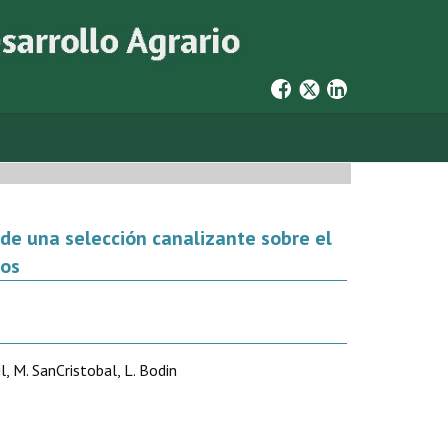
de una selección canalizante sobre el
pos
il, M. SanCristobal, L. Bodin