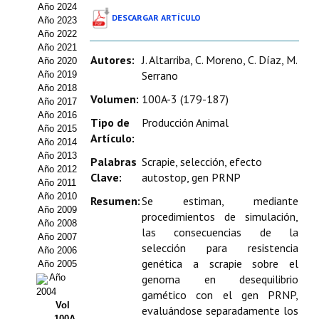
Año 2024
Estatutos
DESCARGAR ARTÍCULO
Año 2023
Año 2022
Hacerse socio
Año 2021
Autores:
J. Altarriba, C. Moreno, C. Díaz, M.
Año 2020
Noticias
Serrano
Año 2019
Año 2018
Galería de Fotos
Volumen:
100A-3 (179-187)
Año 2017
Año 2016
Tipo de
Producción Animal
Web AIDA 2.0
Año 2015
Artículo:
Año 2014
Año 2013
REVISTA ITEA
Palabras
Scrapie, selección, efecto
Año 2012
Clave:
autostop, gen PRNP
Año 2011
Presentación ITEA
Año 2010
Resumen:
Se estiman, mediante
Año 2009
procedimientos de simulación,
Equipo Editorial
Año 2008
las consecuencias de la
Año 2007
selección para resistencia
Leer revista ITEA
Año 2006
genética a scrapie sobre el
Año 2005
Año
genoma en desequilibrio
Directrices para autores/as
2004
gamético con el gen PRNP,
Vol
Políticas Editoriales
evaluándose separadamente los
100A-