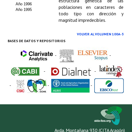
Buscador de Comunicaciones
estructura genética de las
Año 1996
poblaciones en caracteres de
Año 1995
CONTACTO
todo tipo con dirección y
magnitud impredecibles.
BUSCADOR
VOLVER AL VOLUMEN 100A-3
BASES DE DATOS Y REPOSITORIOS
-
-
-
-
-
-
-
Avda. Montañana 930 (CITA Aragón)