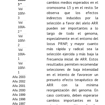
cambios medios esperados en el
3 *
Propuesta Volumen Especial
cromosoma 13 y en el resto. Se
Vol
observa que los efectos
100V-
Sello Calidad FECYT
indirectos inducidos por la
3
selección a favor del alelo ARR
Vol
Premio Prensa Agraria
100A-
pueden ser importantes a lo
2 *
largo de todo el genoma,
Buscador de Artículos
Vol
especialmente en el entorno del
100V-
locus PRNP, y mayor cuanto
2
JORNADAS AIDA
más rápida y radical sea la
Vol
selección ejercida y más baja la
100A-
Presentación Jornadas
frecuencia inicial de ARR. Estos
1
Vol
resultados permiten recomendar
Comunicaciones
100V-
selecciones de baja intensidad
1
en el intento de favorecer un
Jornadas PAM 2026
Año 2003
presunto efecto terapéutico de
Año 2002
ARR con la mínima
Premio Jóvenes Investigadores
Año 2001
reorganización del genoma. En
Año 2000
caso contrario, deben esperarse
Año 1999
Buscador de Comunicaciones
Año 1998
cambios importantes en la
Año 1997