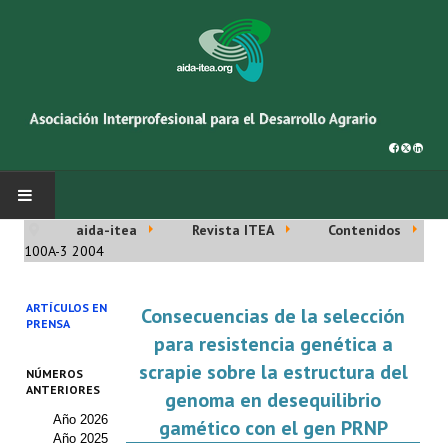
aida-itea
Revista ITEA
Contenidos
INICIO
100A-3 2004
SOBRE NOSOTROS
ARTÍCULOS EN
Consecuencias de la selección
PRENSA
Asociación AIDA
para resistencia genética a
scrapie sobre la estructura del
NÚMEROS
Cincuentenario AIDA
ANTERIORES
genoma en desequilibrio
Año 2026
Organigrama
gamético con el gen PRNP
Año 2025