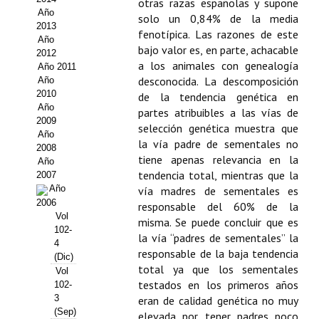
otras razas españolas y supone
Año
solo un 0,84% de la media
Propuesta Volumen Especial
2013
fenotípica. Las razones de este
Año
Sello Calidad FECYT
bajo valor es, en parte, achacable
2012
a los animales con genealogía
Año 2011
Premio Prensa Agraria
desconocida. La descomposición
Año
2010
de la tendencia genética en
Buscador de Artículos
Año
partes atribuibles a las vías de
2009
selección genética muestra que
Año
JORNADAS AIDA
la vía padre de sementales no
2008
tiene apenas relevancia en la
Año
Presentación Jornadas
tendencia total, mientras que la
2007
Año
vía madres de sementales es
Comunicaciones
2006
responsable del 60% de la
Vol
misma. Se puede concluir que es
102-
Jornadas PAM 2026
la vía “padres de sementales” la
4
responsable de la baja tendencia
(Dic)
Premio Jóvenes Investigadores
total ya que los sementales
Vol
testados en los primeros años
102-
Buscador de Comunicaciones
3
eran de calidad genética no muy
(Sep)
elevada por tener padres poco