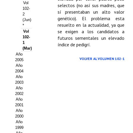
Buscador de Comunicaciones
Vol
selectos (no así sus madres, que
102-
sí presentaban un alto valor
CONTACTO
2
genético). El problema esta
(Jun)
resuelto en la actualidad, ya que
*
BUSCADOR
se exigen a los candidatos a
Vol
102-
futuros sementales un elevado
1
índice de pedigrí.
(Mar)
Año
VOLVER AL VOLUMEN 102-1
2005
Año
2004
Año
2003
Año
2002
Año
2001
Año
2000
Año
1999