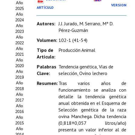
Año
Estatutos
VERSION
ARTÍCULO
2025
Año
Hacerse socio
2024
Autores:
J.J. Jurado, M. Serrano, Mª D.
Año
Noticias
Pérez-Guzmán
2023
Año
Volumen:
102-1 (41-54)
Galería de Fotos
2022
Año
Tipo de
Producción Animal
Web AIDA 2.0
2021
Artículo:
Año
2020
Palabras
Tendencia genética, Vías de
REVISTA ITEA
Año
Clave:
selección, Ovino lechero
2019
Presentación ITEA
Resumen:
Tras varios años de
Año
2018
funcionamiento se analiza con
Equipo Editorial
Año
detalle la tendencia genética
2017
anual obtenida en el Esquema de
Leer revista ITEA
Año
Selección genética de la raza
2016
ovina Manchega. Dicha tendencia
Año
Directrices para autores/as
(0,818±0,057 litros/año)
2015
Año
presenta un valor inferior al de
Políticas Editoriales
2014