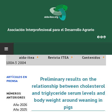
aida-itea
Revista ITEA
Contenidos
INICIO
100A-3 2004
SOBRE NOSOTROS
ARTÍCULOS EN
Preliminary results on the
PRENSA
Asociación AIDA
relationship between cholesterol
and triglyceride serum levels and
NÚMEROS
Cincuentenario AIDA
ANTERIORES
body weight around weaning in
Año 2026
Organigrama
pigs
Año 2025