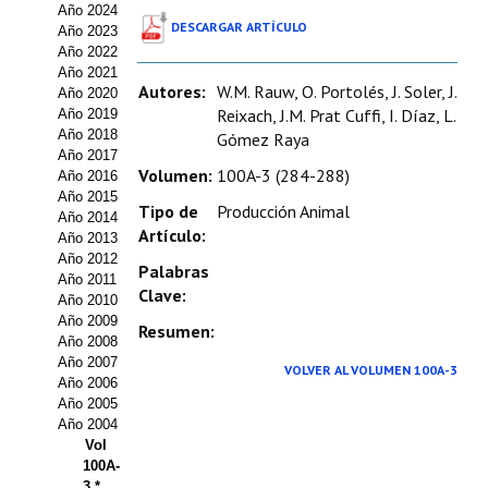
Año 2024
Estatutos
DESCARGAR ARTÍCULO
Año 2023
Año 2022
Hacerse socio
Año 2021
Autores:
W.M. Rauw, O. Portolés, J. Soler, J.
Año 2020
Noticias
Reixach, J.M. Prat Cuffi, I. Díaz, L.
Año 2019
Año 2018
Gómez Raya
Galería de Fotos
Año 2017
Volumen:
100A-3 (284-288)
Año 2016
Web AIDA 2.0
Año 2015
Tipo de
Producción Animal
Año 2014
Artículo:
Año 2013
REVISTA ITEA
Año 2012
Palabras
Año 2011
Clave:
Presentación ITEA
Año 2010
Año 2009
Resumen:
Equipo Editorial
Año 2008
Año 2007
VOLVER AL VOLUMEN 100A-3
Leer revista ITEA
Año 2006
Año 2005
Año 2004
Directrices para autores/as
Vol
100A-
Políticas Editoriales
3 *