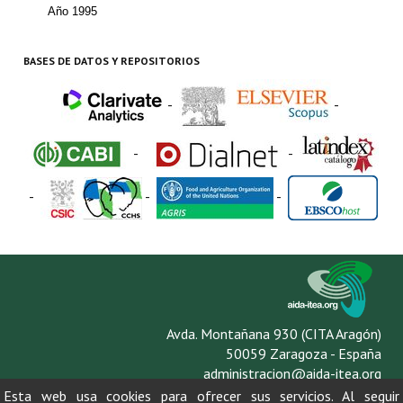
Buscador de Comunicaciones
Año 1995
CONTACTO
BASES DE DATOS Y REPOSITORIOS
BUSCADOR
-
-
-
-
-
-
-
Avda. Montañana 930 (CITA Aragón)
50059 Zaragoza - España
administracion@aida-itea.org
976 716 305
Esta web usa cookies para ofrecer sus servicios. Al seguir