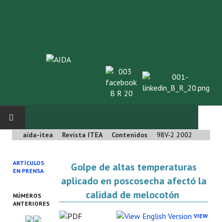
aida-itea
Revista ITEA
Contenidos
98V-2 2002
INICIO
ARTÍCULOS
Golpe de altas temperaturas
SOBRE NOSOTROS
EN PRENSA
aplicado en poscosecha afectó la
Asociación AIDA
calidad de melocotón
NÚMEROS
ANTERIORES
Cincuentenario AIDA
VIEW