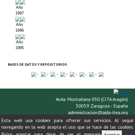
Año
1997
Año
1996
Año
1995
BASES DE DATOS Y REPOSITORIOS
-
-
-
-
-
-
-
Avda. Montañana 930 (CITA Aragón)
50059 Zaragoza - España
administracion@aida-itea.org
976 716 305
Esta web usa cookies para ofrecer sus servicios. Al seguir
navegando en la web acepta el uso que se hace de las cookies.
Pulse aceptar para dejar de ver el mensaje.
Más
Aceptar