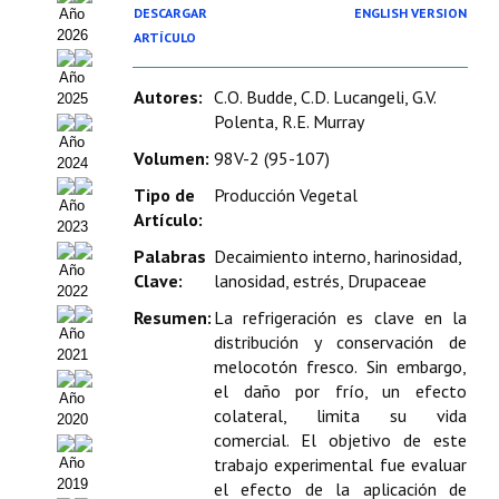
DESCARGAR
ENGLISH VERSION
Año
Organigrama
2026
ARTÍCULO
Estatutos
Año
Autores:
C.O. Budde, C.D. Lucangeli, G.V.
2025
Hacerse socio
Polenta, R.E. Murray
Año
Noticias
Volumen:
98V-2 (95-107)
2024
Tipo de
Producción Vegetal
Galería de Fotos
Año
Artículo:
2023
Web AIDA 2.0
Palabras
Decaimiento interno, harinosidad,
Año
Clave:
lanosidad, estrés, Drupaceae
2022
REVISTA ITEA
Resumen:
La refrigeración es clave en la
Año
distribución y conservación de
Presentación ITEA
2021
melocotón fresco. Sin embargo,
el daño por frío, un efecto
Equipo Editorial
Año
colateral, limita su vida
2020
comercial. El objetivo de este
Leer revista ITEA
trabajo experimental fue evaluar
Año
2019
Directrices para autores/as
el efecto de la aplicación de