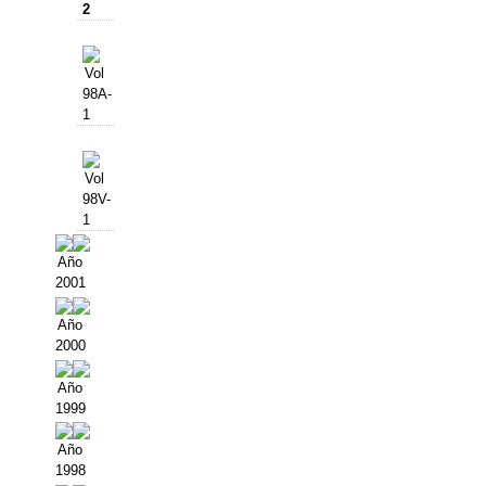
2
Vol
98A-
1
Vol
98V-
1
Año
2001
Año
2000
Año
1999
Año
1998