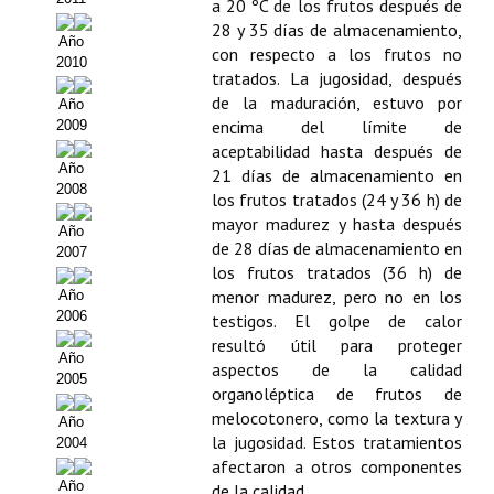
Buscador de Comunicaciones
a 20 ºC de los frutos después de
28 y 35 días de almacenamiento,
Año
Buscador de Comunicaciones
con respecto a los frutos no
2010
tratados. La jugosidad, después
CONTACTO
de la maduración, estuvo por
Año
encima del límite de
2009
BUSCADOR
aceptabilidad hasta después de
Año
21 días de almacenamiento en
2008
los frutos tratados (24 y 36 h) de
mayor madurez y hasta después
Año
de 28 días de almacenamiento en
2007
los frutos tratados (36 h) de
menor madurez, pero no en los
Año
2006
testigos. El golpe de calor
resultó útil para proteger
Año
aspectos de la calidad
2005
organoléptica de frutos de
melocotonero, como la textura y
Año
la jugosidad. Estos tratamientos
2004
afectaron a otros componentes
Año
de la calidad.