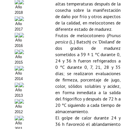
altas temperaturas después de la
Año
Políticas Editoriales
cosecha sobre la manifestación
2018
de daño por frío y otros aspectos
Propuesta Volumen Especial
de la calidad, en melocotones de
Año
diferente estado de madurez.
2017
Sello Calidad FECYT
Frutos de melocotonero (
Prunus
Año
persica
(L.) Batsch) cv. 'Dixiland' de
Premio Prensa Agraria
2016
dos grados de madurez
sometidos a 39 ± 1 ºC durante 0,
Buscador de Artículos
Año
24 y 36 h fueron refrigerados a
2015
0 ºC durante 0, 7, 21, 28 y 35
JORNADAS AIDA
días; se realizaron evaluaciones
Año
2014
de firmeza, porcentaje de jugo,
Presentación Jornadas
color, sólidos solubles y acidez,
Año
en forma inmediata a la salida
Comunicaciones
2013
del frigorífico y después de 72 h a
20 ºC siguiendo a cada tiempo de
Jornadas PAM 2026
Año
almacenamiento.
2012
Premio Jóvenes Investigadores
El golpe de calor durante 24 y
Año
36 h favoreció el ablandamiento
2011