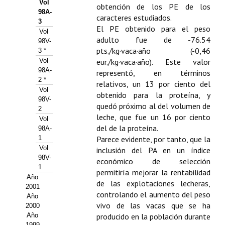
Buscador de Comunicaciones
Vol
obtención de los PE de los
98A-
caracteres estudiados.
CONTACTO
3
El PE obtenido para el peso
Vol
adulto fue de -76.54
98V-
BUSCADOR
pts./kg·vaca·año (-0,46
3 *
Vol
eur./kg·vaca·año). Este valor
98A-
representó, en términos
2 *
relativos, un 13 por ciento del
Vol
obtenido para la proteína, y
98V-
quedó próximo al del volumen de
2
leche, que fue un 16 por ciento
Vol
del de la proteína.
98A-
1
Parece evidente, por tanto, que la
Vol
inclusión del PA en un índice
98V-
económico de selección
1
permitiría mejorar la rentabilidad
Año
de las explotaciones lecheras,
2001
controlando el aumento del peso
Año
vivo de las vacas que se ha
2000
Año
producido en la población durante
1999