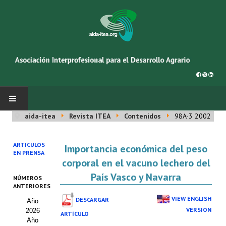
aida-itea
Revista ITEA
Contenidos
98A-3 2002
INICIO
ARTÍCULOS
Importancia económica del peso
SOBRE NOSOTROS
EN PRENSA
corporal en el vacuno lechero del
Asociación AIDA
País Vasco y Navarra
NÚMEROS
ANTERIORES
Cincuentenario AIDA
VIEW ENGLISH
DESCARGAR
Año
VERSION
2026
Organigrama
ARTÍCULO
Año