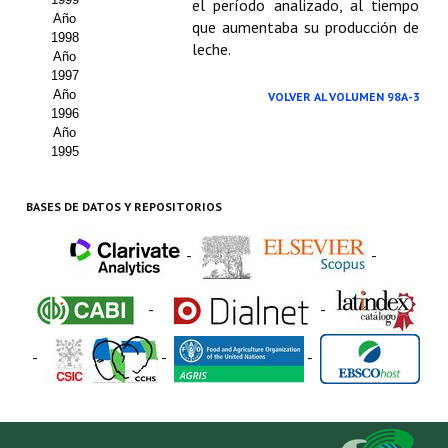
el período analizado, al tiempo
Año
que aumentaba su producción de
1998
leche.
Año
1997
Año
VOLVER AL VOLUMEN 98A-3
1996
Año
1995
BASES DE DATOS Y REPOSITORIOS
-
-
-
-
-
-
-