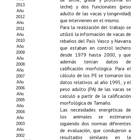
2013
leche) y dos funcionales (peso
Propuesta Volumen Especial
Año
adulto de las vacas y longevidad)
2012
que intervienen en el mismo.
Sello Calidad FECYT
Año
Para la realización del trabajo se
2011
utilizó la información de vacas de
Premio Prensa Agraria
Año
rebaños del País Vasco y Navarra
2010
Año
Buscador de Artículos
que estaban en control lechero
2009
desde 1979 hasta 2000, y que
Año
JORNADAS AIDA
además tenían datos de
2008
calificación morfológica. Para el
Año
cálculo de los PE se tomaron los
Presentación Jornadas
2007
datos relativos al año 1995, y el
Año
2006
Comunicaciones
peso adulto (PA) de las vacas se
Año
calculó a partir de la calificación
2005
Jornadas PAM 2026
morfológica de Tamaño.
Año
Las necesidades energéticas de
2004
Premio Jóvenes Investigadores
los animales se estimaron
Año
siguiendo dos normas diferentes
2003
Buscador de Comunicaciones
Año
de evaluación, que condujeron a
2002
resultados similares en la