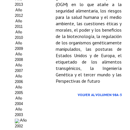
(OGM) en lo que atañe a la
2013
Propuesta Volumen Especial
Año
seguridad alimentaria, los riesgos
2012
para la salud humana y el medio
Sello Calidad FECYT
Año
ambiente, las cuestiones éticas y
2011
morales, el poder y los beneficios
Premio Prensa Agraria
Año
de la biotecnología, la regulación
2010
de los organismos genéticamente
Año
Buscador de Artículos
manipulados, las posturas de
2009
Año
Estados Unidos y de Europa, el
JORNADAS AIDA
2008
etiquetado de los alimentos
Año
transgénicos, la Ingeniería
Presentación Jornadas
2007
Genética y el tercer mundo y las
Año
Perspectivas de futuro
2006
Comunicaciones
Año
2005
Jornadas PAM 2026
VOLVER AL VOLUMEN 98A-3
Año
2004
Premio Jóvenes Investigadores
Año
2003
Buscador de Comunicaciones
Año
2002