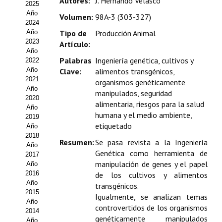
Autores:
J. Hernando Velasco
2025
Estatutos
Año
Volumen:
98A-3 (303-327)
2024
Hacerse socio
Año
Tipo de
Producción Animal
2023
Artículo:
Noticias
Año
Palabras
Ingeniería genética, cultivos y
2022
Galería de Fotos
Año
Clave:
alimentos transgénicos,
2021
organismos genéticamente
Web AIDA 2.0
Año
manipulados, seguridad
2020
alimentaria, riesgos para la salud
Año
REVISTA ITEA
humana y el medio ambiente,
2019
etiquetado
Año
Presentación ITEA
2018
Resumen:
Se pasa revista a la Ingeniería
Año
Genética como herramienta de
Equipo Editorial
2017
manipulación de genes y el papel
Año
2016
de los cultivos y alimentos
Leer revista ITEA
Año
transgénicos.
2015
Directrices para autores/as
Igualmente, se analizan temas
Año
controvertidos de los organismos
2014
Políticas Editoriales
genéticamente manipulados
Año