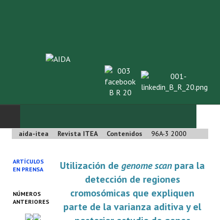
aida-itea
Revista ITEA
Contenidos
96A-3 2000
INICIO
ARTÍCULOS
Utilización de
genome scan
para la
SOBRE NOSOTROS
EN PRENSA
detección de regiones
Asociación AIDA
cromosómicas que expliquen
NÚMEROS
ANTERIORES
parte de la varianza aditiva y el
Cincuentenario AIDA