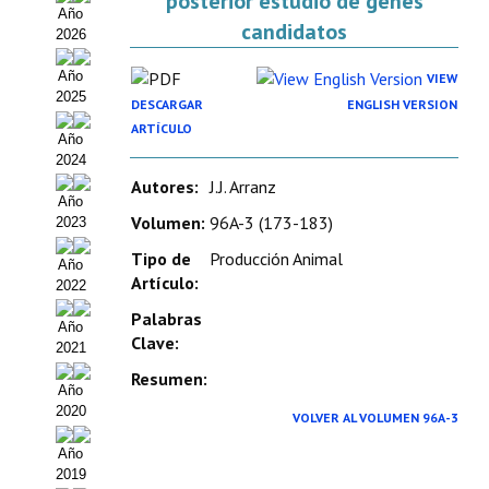
posterior estudio de genes
Año
Organigrama
candidatos
2026
Estatutos
Año
VIEW
2025
DESCARGAR
ENGLISH VERSION
Hacerse socio
ARTÍCULO
Año
Noticias
2024
Autores:
J.J. Arranz
Galería de Fotos
Año
Volumen:
96A-3 (173-183)
2023
Web AIDA 2.0
Tipo de
Producción Animal
Año
Artículo:
2022
REVISTA ITEA
Palabras
Año
Presentación ITEA
Clave:
2021
Resumen:
Equipo Editorial
Año
2020
VOLVER AL VOLUMEN 96A-3
Leer revista ITEA
Año
2019
Directrices para autores/as