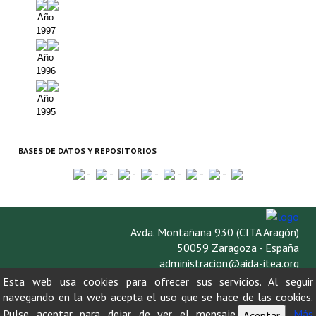
Año
1997
Año
1996
Año
1995
BASES DE DATOS Y REPOSITORIOS
-
-
-
-
-
-
-
Avda. Montañana 930 (CITA Aragón)
50059 Zaragoza - España
administracion@aida-itea.org
976 716 305
Esta web usa cookies para ofrecer sus servicios. Al seguir
navegando en la web acepta el uso que se hace de las cookies.
Pulse aceptar para dejar de ver el mensaje.
Más
Aceptar