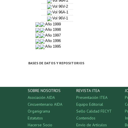
Vol 96A-2
Vol 96V-2
Vol 96A-1
Vol 96V-1
Año 1999
Año 1998
Año 1997
Año 1996
Año 1995
BASES DE DATOS Y REPOSITORIOS
SOBRE NOSOTROS
REVISTA ITEA
J
Asociación AIDA
Presentación ITEA
P
Cincuentenario AIDA
Equipo Editorial
C
Organigrama
Sello Calidad FECYT
P
Estatutos
Contenidos
I
Hacerse Socio
Envío de Artículos
B