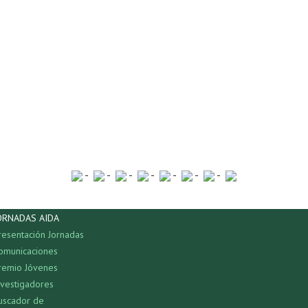
-
-
-
-
-
-
-
ORNADAS AIDA
resentación Jornadas
omunicaciones
remio Jóvenes
nvestigadores
uscador de