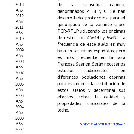
de la κ‑caseína caprina,
2013
Propuesta Volumen Especial
Año
denominados A, B y C. Se han
2012
desarrollado protocolos para el
Sello Calidad FECYT
Año
genotipado de la variante C por
2011
PCR‑RFLP utilizando los enzimas
Premio Prensa Agraria
Año
de restricción
Alw
44I y
Bse
NI. La
2010
frecuencia de este alelo es muy
Año
Buscador de Artículos
baja en las razas españolas, pero
2009
Año
es más frecuente en la raza
JORNADAS AIDA
2008
francesa Saanen. Serán necesarios
Año
estudios adicionales en
Presentación Jornadas
2007
diferentes poblaciones caprinas
Año
para establecer la distribución de
2006
Comunicaciones
estos alelos y determinar sus
Año
2005
efectos sobre la calidad y
Jornadas PAM 2026
Año
propiedades funcionales de la
2004
Premio Jóvenes Investigadores
leche.
Año
2003
Buscador de Comunicaciones
Año
VOLVER AL VOLUMEN 96A-3
2002