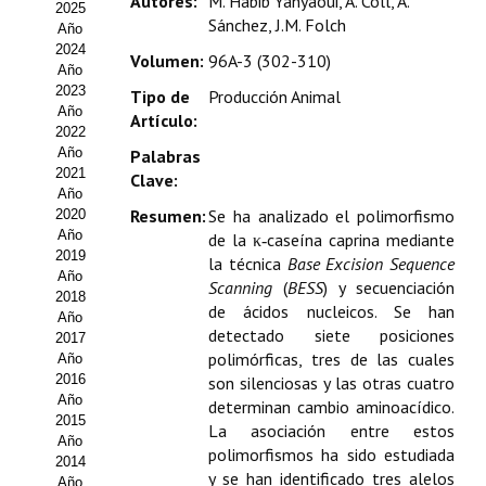
Autores:
M. Habib Yahyaoui, A. Coll, A.
2025
Estatutos
Sánchez, J.M. Folch
Año
2024
Volumen:
96A-3 (302-310)
Hacerse socio
Año
2023
Tipo de
Producción Animal
Noticias
Año
Artículo:
2022
Galería de Fotos
Año
Palabras
2021
Clave:
Web AIDA 2.0
Año
Resumen:
Se ha analizado el polimorfismo
2020
Año
de la κ‑caseína caprina mediante
REVISTA ITEA
2019
la técnica
Base Excision Sequence
Año
Scanning
(
BESS
) y secuenciación
Presentación ITEA
2018
de ácidos nucleicos. Se han
Año
detectado siete posiciones
Equipo Editorial
2017
polimórficas, tres de las cuales
Año
2016
son silenciosas y las otras cuatro
Leer revista ITEA
Año
determinan cambio aminoacídico.
2015
Directrices para autores/as
La asociación entre estos
Año
polimorfismos ha sido estudiada
2014
Políticas Editoriales
y se han identificado tres alelos
Año