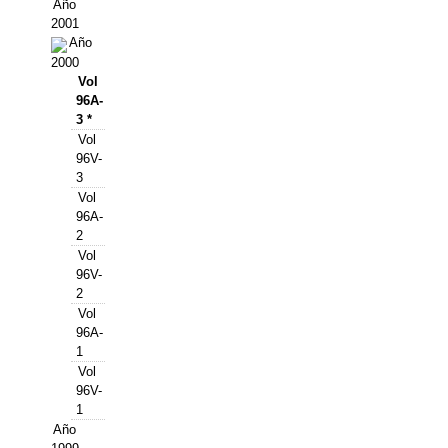
Buscador de Comunicaciones
Año
2001
CONTACTO
Año
2000
Vol
BUSCADOR
96A-
3 *
Vol
96V-
3
Vol
96A-
2
Vol
96V-
2
Vol
96A-
1
Vol
96V-
1
Año